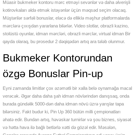
Müasir bukmeker kontoru mərc etməyi sevənlər və daha əlverişli
kotirovkaları əldə etmək istəyənlər üçün məqsəd seçim olacaq.
Müştərilər sərfəli bonuslar, eləcə də elliklə məşhur platformalarda
mərclərə çıxışdan yararlana bilərlər. Video slotlar, obrazli kazino,
stolüstü oyunlar, idman mərcləri, obrazli mərclər, virtual idman Bir
qayda olaraq, bu prosedur 2 dəqiqədən artıq ara tələb olunmur.
Bukmeker Kontorundan
özgə Bonuslar Pin-up
Eyni zamanda limitlər çox əzəmətli bir xalla belə oynamağa macal
verəcək. Əgər daha daha şah idman növlərindən danışsaq, onda
burada gündəlik 5000-dən daha idman növü üzrə yarışlar tapa
bilərsiniz. Fakt budur ki, Pin Up 360 bütün milli çempionatları
əhatə edir. Bundan artıq, həvəskar turnirlər və şou biznes, siyasət
və hətta hava ilə bağlı betlərlə xətti də gözəl edir. Məsələn,