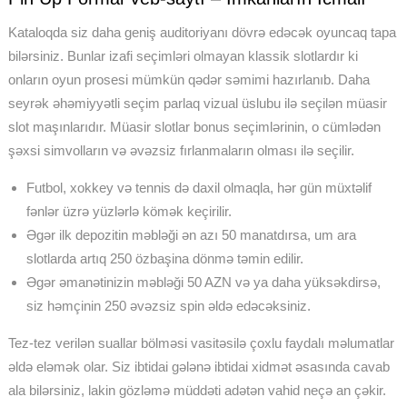
Kataloqda siz daha geniş auditoriyanı dövrə edəcək oyuncaq tapa
bilərsiniz. Bunlar izafi seçimləri olmayan klassik slotlardır ki
onların oyun prosesi mümkün qədər səmimi hazırlanıb. Daha
seyrək əhəmiyyətli seçim parlaq vizual üslubu ilə seçilən müasir
slot maşınlarıdır. Müasir slotlar bonus seçimlərinin, o cümlədən
şəxsi simvolların və əvəzsiz fırlanmaların olması ilə seçilir.
Futbol, xokkey və tennis də daxil olmaqla, hər gün müxtəlif
fənlər üzrə yüzlərlə kömək keçirilir.
Əgər ilk depozitin məbləği ən azı 50 manatdırsa, um ara
slotlarda artıq 250 özbaşina dönmə təmin edilir.
Əgər əmanətinizin məbləği 50 AZN və ya daha yüksəkdirsə,
siz həmçinin 250 əvəzsiz spin əldə edəcəksiniz.
Tez-tez verilən suallar bölməsi vasitəsilə çoxlu faydalı məlumatlar
əldə eləmək olar. Siz ibtidai gələnə ibtidai xidmət əsasında cavab
ala bilərsiniz, lakin gözləmə müddəti adətən vahid neçə an çəkir.