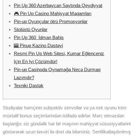
Pin Up 360 Azerbaycan Saytında Qeydiyyat
🎮 Pin Up Casino Mahiyyət Məqamları
Pin-up Oyunçular ötrü Promosyonlar
Stolüstü Oyunlar
Pin Up 360 İdman Bahis
🎰 Pinup Kazino Dəstəyi
Resmi Pin Up Web Sitesi, Kumar Eğlenceniz
Için En Iyi Çözümdür!
Pin-up Casinoda Oynamağa Necə Durmaq
Lazımdır?
Texniki Dəstək
Studiyalar həmçinin subyektiv simvollar və ya risk oyunu kimi
müxtəlif bonus seçimlərindən istifadə edirlər. Mərc etməzdən
başlanğıc siz gündəlik hər bir maşının mahiyyət xüsusiyyətlərini
göstərərək uzun təsviri ilə dost ola bilərsiniz. Sertifikatlaşdırılmış