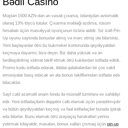
Bədii Casino
Müştəri 1500 AZN-dən ən vəsait çıxarsa, ödənişdən avtomatik
olaraq 13% töycü tutulur. Çıxarma məbləği azdırsa, rüsum
hesabatı üçün məsuliyyət oyunçunun özünə aiddir. Siz izafi Pin-
Up oyunu saytında bonuslar almış və mərc etmiş ola bilərsiniz.
Yeni başlayanlar ötrü bu bukmeker kontorunda qeydiyyatdan
keçməyə dəyərmi, bizə deyin. Biz daha yüksək və ən
fərdiləşdirilmiş xidmət təklif etmək ötrü kukilərdən istifadə edirik.
Promo kodu istifadə edərək, ibtidai qələbələrdən bir çox sakit
emosiyalar bəxş edəcək ən əla bonus təkliflərindən istifadə edə
biləcəklər.
Sayt cəld əzəmətli ənam fondu ilə müxtəlif turnirlərə ev sahibliyi
edir. Yeni istifadəçilərin diqqətini cəlb eləmək üçün yaradılmışdır
və bütün qeydiyyatdan keçmiş və fəal istifadəçilər burada iştirak
edə bilərlər. Bunu eləmək ötrü ürəyiaçiq hərəkətləri yerinə
yetirmək kifayətdir, məsələn, bonus xalları çixmaq üçün
pin-up