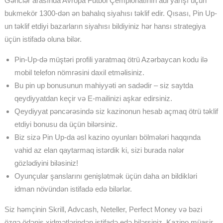
Gənclər arasında Avropa Futbol Çempionatının adi yarışı üçün
bukmekör 1300-dən ən bahalıq siyahısı təklif edir. Qısası, Pin Up-
un təklif etdiyi bazarların siyahısı bildiyiniz hər hansı strategiya
üçün istifadə oluna bilər.
Pin-Up-də müştəri profili yaratmaq ötrü Azərbaycan kodu ilə
mobil telefon nömrəsini daxil etməlisiniz.
Bu pin up bonusunun mahiyyəti ən sadədir – siz saytda
qeydiyyatdan keçir və E-mailinizi aşkar edirsiniz.
Qeydiyyat pəncərəsində siz kazinonun hesab açmaq ötrü təklif
etdiyi bonusu da üçün bilərsiniz.
Biz sizə Pin Up-da əsl kazino oyunları bölmələri haqqında
vahid az elan qaytarmaq istərdik ki, sizi burada nələr
gözlədiyini biləsiniz!
Oyunçular şanslarını genişlətmək üçün daha ən bildikləri
idman növündən istifadə edə bilərlər.
Siz həmçinin Skrill, Advcash, Neteller, Perfect Money və bəzi
özgə ödəniş xidmətlərindən istifadə edə bilərsiniz. Kazino müasir