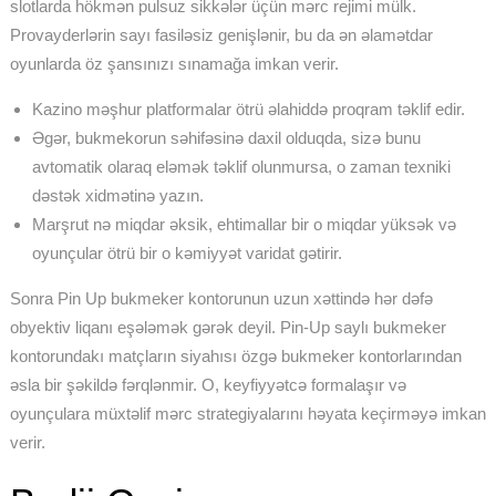
slotlarda hökmən pulsuz sikkələr üçün mərc rejimi mülk.
Provayderlərin sayı fasiləsiz genişlənir, bu da ən əlamətdar
oyunlarda öz şansınızı sınamağa imkan verir.
Kazino məşhur platformalar ötrü əlahiddə proqram təklif edir.
Əgər, bukmekorun səhifəsinə daxil olduqda, sizə bunu
avtomatik olaraq eləmək təklif olunmursa, o zaman texniki
dəstək xidmətinə yazın.
Marşrut nə miqdar əksik, ehtimallar bir o miqdar yüksək və
oyunçular ötrü bir o kəmiyyət varidat gətirir.
Sonra Pin Up bukmeker kontorunun uzun xəttində hər dəfə
obyektiv liqanı eşələmək gərək deyil. Pin-Up saylı bukmeker
kontorundakı matçların siyahısı özgə bukmeker kontorlarından
əsla bir şəkildə fərqlənmir. O, keyfiyyətcə formalaşır və
oyunçulara müxtəlif mərc strategiyalarını həyata keçirməyə imkan
verir.