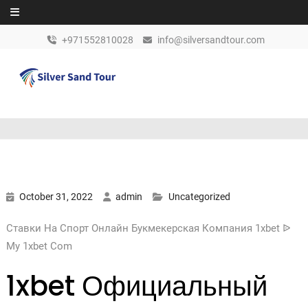
Skip to content
+971552810028
info@silversandtour.com
October 31, 2022
admin
Uncategorized
Ставки На Спорт Онлайн Букмекерская Компания 1xbet ᐉ
My 1xbet Com
1xbet Официальный