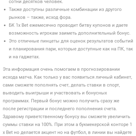
сотни десятков человек.
Также доступны различные комбинации из другого
рынков – также, исход фора.
БК 1x Bet ежемесячно проводит битву купонов и даете
возможность игрокам заиметь дополнительный бонус.
Это отличные пинцеты для оценок результатов событий
и планирования пари, которые доступные как на ПК, так
и на гаджетах.
Эта информация очень помогаем в прогнозировании
исхода матча. Как только у вас появиться личный кабинет,
сами сможете пополнять счет, делать ставки в спорт,
выводить выигрыши и участвовать и бонусных
программах. Первый бонус можно получить сразу же
после регистрации и последнего пополнения счета.
Здравому приветственному бонусу вы сможете увеличить
суммы ставки на 100%. При этом а букмекерской конторе 1
x Bet но делается акцент но на футбол, в линии вы найдете