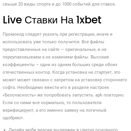
свыше 20 виды спорта и до 1000 событий для ставок.
Live Ставки На 1xbet
Промокод следует указать при регистрации, иначе и
использовать уже только получится. Все файлы
предоставленные на сайте — оригинальные, и не
переупаковываем а не изменяем файлы. Высокие
коэффициенты – одни из одним больших среди обоих
отечественных контор. Когда установка не стартует, это
может может связано с запретом на установку стороннего
софта. Необходимо ввести его в разделе настроек
«Безопасность» же попробовать запустить. apk повторно.
Если со ними все нормально, то пользователя
верифицируют, а его именно заявку на логичный
одобряют.
Дизайн моби версии выдержан в цветах основного