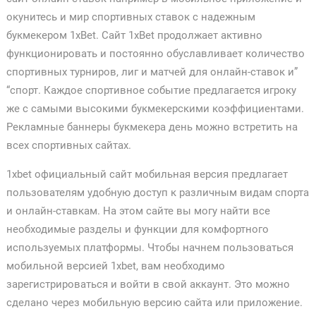
окунитесь и мир спортивных ставок с надежным
букмекером 1xBet. Сайт 1xBet продолжает активно
функционировать и постоянно обуславливает количество
спортивных турниров, лиг и матчей для онлайн-ставок и”
“спорт. Каждое спортивное событие предлагается игроку
же с самыми высокими букмекерскими коэффициентами.
Рекламные баннеры букмекера день можно встретить на
всех спортивных сайтах.
1xbet официальный сайт мобильная версия предлагает
пользователям удобную доступ к различным видам спорта
и онлайн-ставкам. На этом сайте вы могу найти все
необходимые разделы и функции для комфортного
используемых платформы. Чтобы начнем пользоваться
мобильной версией 1xbet, вам необходимо
зарегистрироваться и войти в свой аккаунт. Это можно
сделано через мобильную версию сайта или приложение.