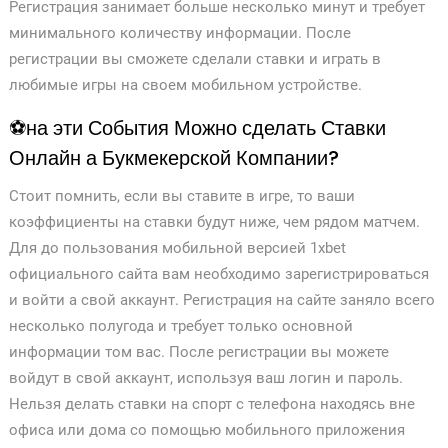
Регистрация занимает больше несколько минут и требует
минимального количеству информации. После
регистрации вы сможете сделали ставки и играть в
любимые игры на своем мобильном устройстве.
⚽на эти События Можно сделать Ставки
Онлайн а Букмекерской Компании?
Стоит помнить, если вы ставите в игре, то ваши
коэффициенты на ставки будут ниже, чем рядом матчем.
Для до пользования мобильной версией 1xbet
официального сайта вам необходимо зарегистрироваться
и войти а свой аккаунт. Регистрация на сайте заняло всего
несколько полугода и требует только основной
информации том вас. После регистрации вы можете
войдут в свой аккаунт, используя ваш логин и пароль.
Нельзя делать ставки на спорт с телефона находясь вне
офиса или дома со помощью мобильного приложения