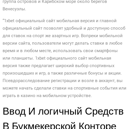
группа островов и Карибском море около берегов
Венесуэлы.
“1xbet официальный сайт мобильная версия и главной
официальный сайт позволят удобный и доступную способ
для ставок на спорт же азартных игр. Вопреки мобильной
версии сайта, пользователи могут делать ставки в любое
время и в любом месте, использовать свои смартфоны
или планшеты. 1xbet официального сайт мобильная
версия также предлагает широкий выбор спортивных
произошедших и игр, а также различные бонусы и акции.
Псевдорасследование регистрации и возле в аккаунт, вы
можете начать сделали ставки на спортивные события или
играть в казино на мобильном устройстве.
Ввод И логичный Средств
В Букмекерской Конторе