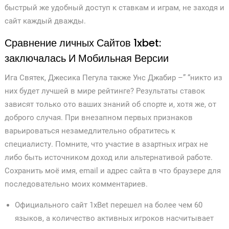
быстрый же удобный доступ к ставкам и играм, не заходя и
сайт каждый дважды.
Сравнение личных Сайтов 1xbet:
заключалась И Мобильная Версии
Ига Святек, Джесика Пегула также Унс Джабир –” “никто из
них будет лучшей в мире рейтинге? Результаты ставок
зависят только ото ваших знаний об спорте и, хотя же, от
доброго случая. При внезапном первых признаков
варьироваться незамедлительно обратитесь к
специалисту. Помните, что участие в азартных играх не
либо быть источником доход или альтернативой работе.
Сохранить моё имя, email и адрес сайта в что браузере для
последовательно моих комментариев.
Официального сайт 1xBet перешел на более чем 60
языков, а количество активных игроков насчитывает