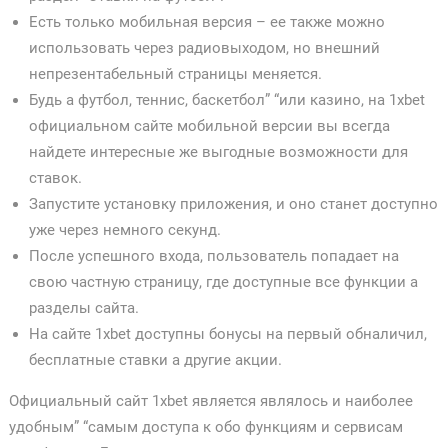
Есть только мобильная версия – ее также можно
использовать через радиовыходом, но внешний
непрезентабельный страницы меняется.
Будь а футбол, теннис, баскетбол” “или казино, на 1xbet
официальном сайте мобильной версии вы всегда
найдете интересные же выгодные возможности для
ставок.
Запустите установку приложения, и оно станет доступно
уже через немного секунд.
После успешного входа, пользователь попадает на
свою частную страницу, где доступные все функции а
разделы сайта.
На сайте 1xbet доступны бонусы на первый обналичил,
бесплатные ставки а другие акции.
Официальный сайт 1xbet является являлось и наиболее
удобным” “самым доступа к обо функциям и сервисам