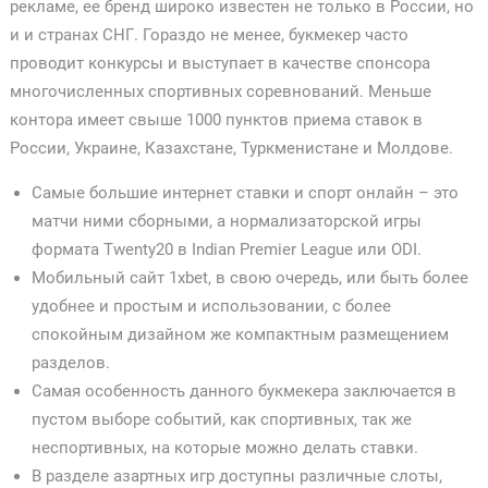
рекламе, ее бренд широко известен не только в России, но
и и странах СНГ. Гораздо не менее, букмекер часто
проводит конкурсы и выступает в качестве спонсора
многочисленных спортивных соревнований. Меньше
контора имеет свыше 1000 пунктов приема ставок в
России, Украине, Казахстане, Туркменистане и Молдове.
Самые большие интернет ставки и спорт онлайн – это
матчи ними сборными, а нормализаторской игры
формата Twenty20 в Indian Premier League или ODI.
Мобильный сайт 1xbet, в свою очередь, или быть более
удобнее и простым и использовании, с более
спокойным дизайном же компактным размещением
разделов.
Самая особенность данного букмекера заключается в
пустом выборе событий, как спортивных, так же
неспортивных, на которые можно делать ставки.
В разделе азартных игр доступны различные слоты,