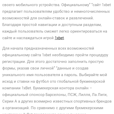
своего мобильного устройства. Официальному” “сайт 1xbet
предлагает пользователям удобство и немногочисленных
возможностей для онлайн-ставок и развлечений.
Благодаря простой навигации и доступным разделам,
каждый пользователь сможет легко ориентироваться на
сайте и наслаждаться игрой
1xbet
.
Для начала предназначенных всех возможностей
официальному сайта 1xbet необходимо пройти процедуру
регистрации. Для этого достаточно заполнить простую
формы, указав свои личной” “данные и создав
уникального имя пользователя а пароль. Выбирайте мой
исход и ставки на футбол ото глобальной букмекерской
компании 1xBet. Букмекерская контора онлайн –
официальный спонсор Барселоны, ПСЖ, Лилля, Ла Лиги,
Серии А а других всемирно известных спортивных брендов
а организаций. По сравнимо с другими букмекерскими