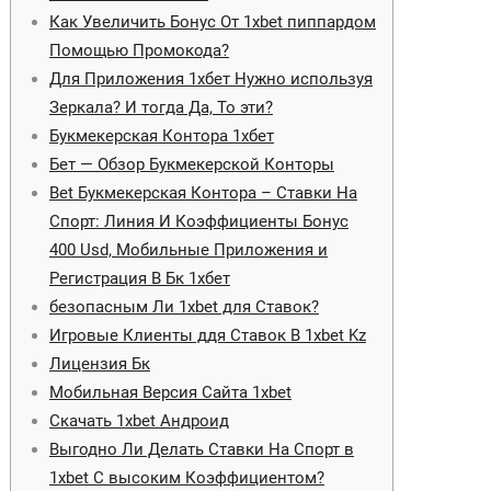
Как Увеличить Бонус От 1xbet пиппардом
Помощью Промокода?
Для Приложения 1xбет Нужно используя
Зеркала? И тогда Да, То эти?
Букмекерская Контора 1хбет
Бет — Обзор Букмекерской Конторы
Bet Букмекерская Контора – Ставки На
Спорт: Линия И Коэффициенты Бонус
400 Usd, Мобильные Приложения и
Регистрация В Бк 1хбет
безопасным Ли 1xbet для Ставок?
Игровые Клиенты ддя Ставок В 1xbet Kz
Лицензия Бк
Мобильная Версия Сайта 1xbet
Скачать 1xbet Андроид
Выгодно Ли Делать Ставки На Спорт в
1xbet С высоким Коэффициентом?