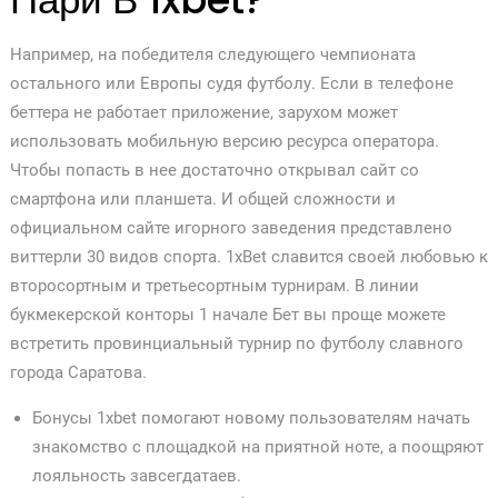
Например, на победителя следующего чемпионата
остального или Европы судя футболу. Если в телефоне
беттера не работает приложение, зарухом может
использовать мобильную версию ресурса оператора.
Чтобы попасть в нее достаточно открывал сайт со
смартфона или планшета. И общей сложности и
официальном сайте игорного заведения представлено
виттерли 30 видов спорта. 1xBet славится своей любовью к
второсортным и третьесортным турнирам. В линии
букмекерской конторы 1 начале Бет вы проще можете
встретить провинциальный турнир по футболу славного
города Саратова.
Бонусы 1xbet помогают новому пользователям начать
знакомство с площадкой на приятной ноте, а поощряют
лояльность завсегдатаев.