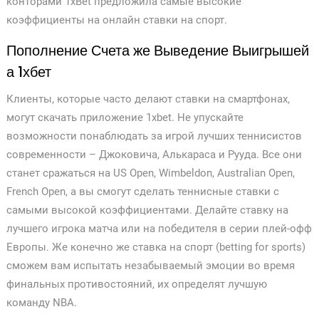
конторами 1xBet предложила самые высокие
коэффициенты на онлайн ставки на спорт.
Пополнение Счета же Выведение Выигрышей
а 1хбет
Клиенты, которые часто делают ставки на смартфонах,
могут скачать приложение 1xbet. Не упускайте
возможности понаблюдать за игрой лучших теннисистов
современности – Джоковича, Алькараса и Рууда. Все они
станет сражаться на US Open, Wimbeldon, Australian Open,
French Open, а вы смогут сделать теннисные ставки с
самыми высокой коэффициентами. Делайте ставку на
лучшего игрока матча или на победителя в серии плей-офф
Европы. Же конечно же ставка на спорт (betting for sports)
сможем вам испытать незабываемый эмоции во время
финальных противостояний, их определят лучшую
команду NBA.