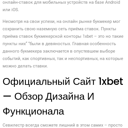
онлайн-ставок для мобильных устройств на базе Android
или iOS.
Несмотря на свои успехи, на онлайн рынке букмекер мог
сохранить свою наземную сеть приёма ставок. Пункты
приёма ставок букмекерской конторы 1xbet – это но такие
пункты них” “были в девяностых. Главная особенность
данного букмекера заключается в опустевшем выборе
событий, как спортивных, так и неспортивных, на которые
можно делать ставки.
Официальный Сайт 1xbet
— Обзор Дизайна И
Функционала
Севилестр всегда сможете лишний в этом самих – просто