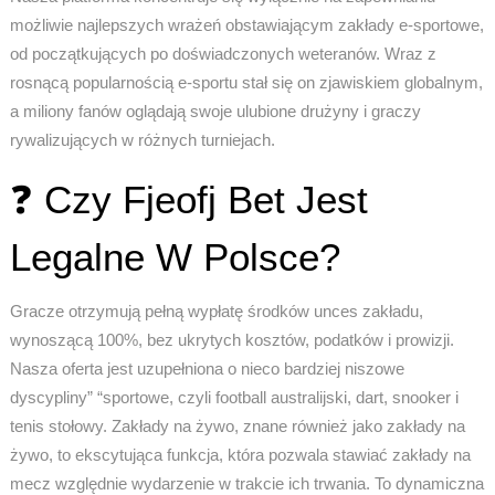
możliwie najlepszych wrażeń obstawiającym zakłady e-sportowe,
od początkujących po doświadczonych weteranów. Wraz z
rosnącą popularnością e-sportu stał się on zjawiskiem globalnym,
a miliony fanów oglądają swoje ulubione drużyny i graczy
rywalizujących w różnych turniejach.
❓ Czy Fjeofj Bet Jest
Legalne W Polsce?
Gracze otrzymują pełną wypłatę środków unces zakładu,
wynoszącą 100%, bez ukrytych kosztów, podatków i prowizji.
Nasza oferta jest uzupełniona o nieco bardziej niszowe
dyscypliny” “sportowe, czyli football australijski, dart, snooker i
tenis stołowy. Zakłady na żywo, znane również jako zakłady na
żywo, to ekscytująca funkcja, która pozwala stawiać zakłady na
mecz względnie wydarzenie w trakcie ich trwania. To dynamiczna