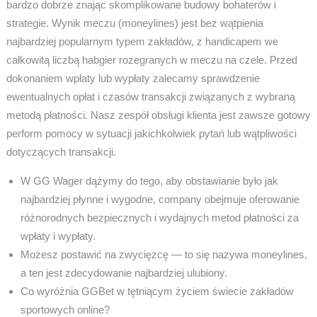
bardzo dobrze znając skomplikowane budowy bohaterów i
strategie. Wynik meczu (moneylines) jest bez wątpienia
najbardziej popularnym typem zakładów, z handicapem we
całkowitą liczbą habgier rozegranych w meczu na czele. Przed
dokonaniem wpłaty lub wypłaty zalecamy sprawdzenie
ewentualnych opłat i czasów transakcji związanych z wybraną
metodą płatności. Nasz zespół obsługi klienta jest zawsze gotowy
perform pomocy w sytuacji jakichkolwiek pytań lub wątpliwości
dotyczących transakcji.
W GG Wager dążymy do tego, aby obstawianie było jak
najbardziej płynne i wygodne, company obejmuje oferowanie
różnorodnych bezpiecznych i wydajnych metod płatności za
wpłaty i wypłaty.
Możesz postawić na zwycięzcę — to się nazywa moneylines,
a ten jest zdecydowanie najbardziej ulubiony.
Co wyróżnia GGBet w tętniącym życiem świecie zakładów
sportowych online?