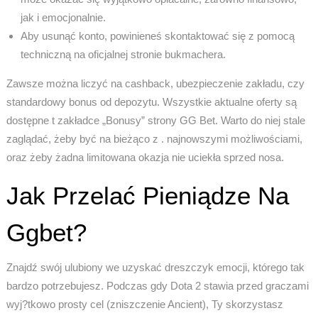
jak i emocjonalnie.
Aby usunąć konto, powinieneś skontaktować się z pomocą
techniczną na oficjalnej stronie bukmachera.
Zawsze można liczyć na cashback, ubezpieczenie zakładu, czy
standardowy bonus od depozytu. Wszystkie aktualne oferty są
dostępne t zakładce „Bonusy” strony GG Bet. Warto do niej stale
zaglądać, żeby być na bieżąco z . najnowszymi możliwościami,
oraz żeby żadna limitowana okazja nie uciekła sprzed nosa.
Jak Przelać Pieniądze Na
Ggbet?
Znajdź swój ulubiony we uzyskać dreszczyk emocji, którego tak
bardzo potrzebujesz. Podczas gdy Dota 2 stawia przed graczami
wyj?tkowo prosty cel (zniszczenie Ancient), Ty skorzystasz