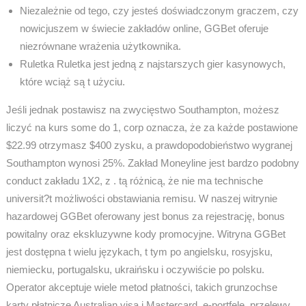
Niezależnie od tego, czy jesteś doświadczonym graczem, czy
nowicjuszem w świecie zakładów online, GGBet oferuje
niezrównane wrażenia użytkownika.
Ruletka Ruletka jest jedną z najstarszych gier kasynowych,
które wciąż są t użyciu.
Jeśli jednak postawisz na zwycięstwo Southampton, możesz
liczyć na kurs some do 1, corp oznacza, że za każde postawione
$22.99 otrzymasz $400 zysku, a prawdopodobieństwo wygranej
Southampton wynosi 25%. Zakład Moneyline jest bardzo podobny
conduct zakładu 1X2, z . tą różnicą, że nie ma technische
universit?t możliwości obstawiania remisu. W naszej witrynie
hazardowej GGBet oferowany jest bonus za rejestrację, bonus
powitalny oraz ekskluzywne kody promocyjne. Witryna GGBet
jest dostępna t wielu językach, t tym po angielsku, rosyjsku,
niemiecku, portugalsku, ukraińsku i oczywiście po polsku.
Operator akceptuje wiele metod płatności, takich grunzochse
karty płatnicze Australian visa i Mastercard, e-portfele, przelewy