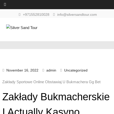
Skip to content
+971552810028
info@silversandtour.com
November 16, 2022
admin
Uncategorized
Zakłady Sportowe Online Obstawiaj U Bukmachera Gg Bet
Zakłady Bukmacherskie
I Actually Kasyno