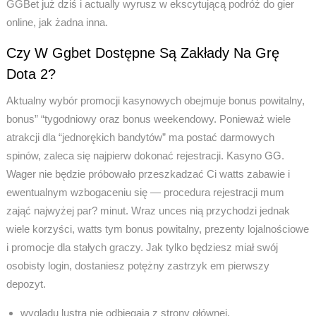
GGBet już dziś i actually wyrusz w ekscytującą podróż do gier
online, jak żadna inna.
Czy W Ggbet Dostępne Są Zakłady Na Grę
Dota 2?
Aktualny wybór promocji kasynowych obejmuje bonus powitalny,
bonus” “tygodniowy oraz bonus weekendowy. Ponieważ wiele
atrakcji dla “jednorękich bandytów” ma postać darmowych
spinów, zaleca się najpierw dokonać rejestracji. Kasyno GG.
Wager nie będzie próbowało przeszkadzać Ci watts zabawie i
ewentualnym wzbogaceniu się — procedura rejestracji mum
zająć najwyżej par? minut. Wraz unces nią przychodzi jednak
wiele korzyści, watts tym bonus powitalny, prezenty lojalnościowe
i promocje dla stałych graczy. Jak tylko będziesz miał swój
osobisty login, dostaniesz potężny zastrzyk em pierwszy
depozyt.
wyglądu lustra nie odbiegają z strony głównej.