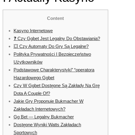
Content
Kasyno Internetowe
❓ Czy Ggbet Jest Legalny Do Obstawiania?
💥 Czy Automaty Do Gry Są Legalne?
Polityka Prywatności I Bezpieczeństwo
Użytkowników
Podstawowe Charakterystyki” “operatora
Hazardowego Ggbet
Czy W Ggbet Dostępne Są Zakłady Na Grę
Dota A Couple Of?
Jakie Gry Proponuje Bukmacher W
Zakładach Internetowych?
Gg Bet — Legalny Bukmacher
Dostępne Wyniki Watts Zakładach
Sportowych