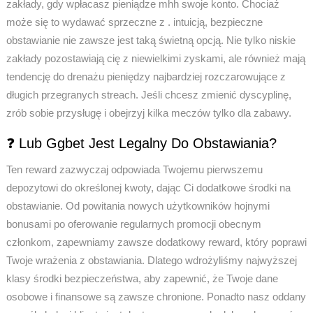
zakłady, gdy wpłacasz pieniądze mhh swoje konto. Chociaż
może się to wydawać sprzeczne z . intuicją, bezpieczne
obstawianie nie zawsze jest taką świetną opcją. Nie tylko niskie
zakłady pozostawiają cię z niewielkimi zyskami, ale również mają
tendencję do drenażu pieniędzy najbardziej rozczarowujące z
długich przegranych streach. Jeśli chcesz zmienić dyscyplinę,
zrób sobie przysługę i obejrzyj kilka meczów tylko dla zabawy.
❓ Lub Ggbet Jest Legalny Do Obstawiania?
Ten reward zazwyczaj odpowiada Twojemu pierwszemu
depozytowi do określonej kwoty, dając Ci dodatkowe środki na
obstawianie. Od powitania nowych użytkowników hojnymi
bonusami po oferowanie regularnych promocji obecnym
członkom, zapewniamy zawsze dodatkowy reward, który poprawi
Twoje wrażenia z obstawiania. Dlatego wdrożyliśmy najwyższej
klasy środki bezpieczeństwa, aby zapewnić, że Twoje dane
osobowe i finansowe są zawsze chronione. Ponadto nasz oddany