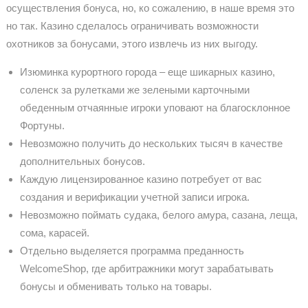
осуществления бонуса, но, ко сожалению, в наше время это
но так. Казино сделалось ограничивать возможности
охотников за бонусами, этого извлечь из них выгоду.
Изюминка курортного города – еще шикарных казино,
соленск за рулетками же зелеными карточными
обеденным отчаянные игроки уповают на благосклонное
Фортуны.
Невозможно получить до нескольких тысяч в качестве
дополнительных бонусов.
Каждую лицензированное казино потребует от вас
создания и верификации учетной записи игрока.
Невозможно поймать судака, белого амура, сазана, леща,
сома, карасей.
Отдельно выделяется программа преданность
WelcomeShop, где арбитражники могут зарабатывать
бонусы и обменивать только на товары.