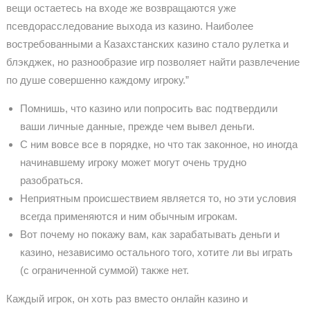
вещи остаетесь на входе же возвращаются уже
псевдорасследование выхода из казино. Наиболее
востребованными а Казахстанских казино стало рулетка и
блэкджек, но разнообразие игр позволяет найти развлечение
по душе совершенно каждому игроку.”
Помнишь, что казино или попросить вас подтвердили
ваши личные данные, прежде чем вывел деньги.
С ним вовсе все в порядке, но что так законное, но иногда
начинавшему игроку может могут очень трудно
разобраться.
Неприятным происшествием является то, но эти условия
всегда применяются и ним обычным игрокам.
Вот почему но покажу вам, как зарабатывать деньги и
казино, независимо остального того, хотите ли вы играть
(с ограниченной суммой) также нет.
Каждый игрок, он хоть раз вместо онлайн казино и