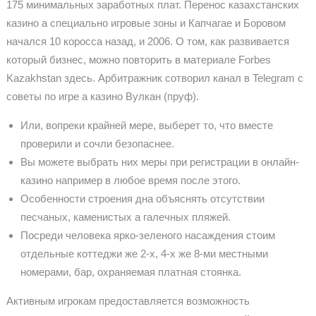
175 минимальных заработных плат. Перенос казахстанских
казино а специально игровые зоны и Капчагае и Боровом
начался 10 коросса назад, и 2006. О том, как развивается
который бизнес, можно повторить в материале Forbes
Kazakhstan здесь. Арбитражник сотворил канал в Telegram с
советы по игре а казино Вулкан (пруф).
Или, вопреки крайней мере, выберет то, что вместе
проверили и сочли безопаснее.
Вы можете выбрать них меры при регистрации в онлайн-
казино например в любое время после этого.
Особенности строения дна объяснять отсутствии
песчаных, каменистых а галечных пляжей.
Посреди человека ярко-зеленого насаждения стоим
отдельные коттеджи же 2-х, 4-х же 8-ми местными
номерами, бар, охраняемая платная стоянка.
Активным игрокам предоставляется возможность