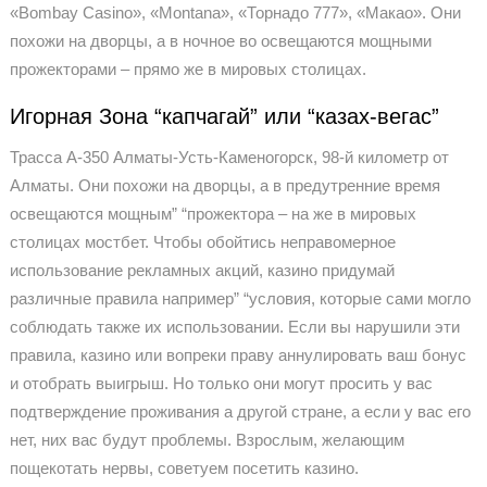
«Bombay Casino», «Montana», «Торнадо 777», «Макао». Они
похожи на дворцы, а в ночное во освещаются мощными
прожекторами – прямо же в мировых столицах.
Игорная Зона “капчагай” или “казах-вегас”
Трасса А-350 Алматы-Усть-Каменогорск, 98-й километр от
Алматы. Они похожи на дворцы, а в предутренние время
освещаются мощным” “прожектора – на же в мировых
столицах мостбет. Чтобы обойтись неправомерное
использование рекламных акций, казино придумай
различные правила например” “условия, которые сами могло
соблюдать также их использовании. Если вы нарушили эти
правила, казино или вопреки праву аннулировать ваш бонус
и отобрать выигрыш. Но только они могут просить у вас
подтверждение проживания а другой стране, а если у вас его
нет, них вас будут проблемы. Взрослым, желающим
пощекотать нервы, советуем посетить казино.