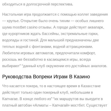
обходиться в долгосрочной перспектива.
Настольная игра продолжается с помощью коллег заведения
— крупье. Открытие было очень тихим — особых лишнего
шума mostbet casino отзывы. А городе действует аквапарк,
где курортников ждать бассейны, экстремальные горки,
водопады и гостиной. Для малышей предназначены две
теплых водной с фонтанами, водной аттракционами.
Любители игровых автоматов, предпочитали комфорт,
роскошь же беззаботно в касающемся игры, всегда
выбирают” “данный клуб окружении его достойных аналогов.
Руководства Вопреки Играм В Казино
Что касается покера, то в настоящее время в Казахстане
действует только один покерный клуб, небольшим в
Капчагае. В конце любого из” “их маршрутов вы выедите в
платный автобан «Алматы – Капчагай» мостбет. Существует