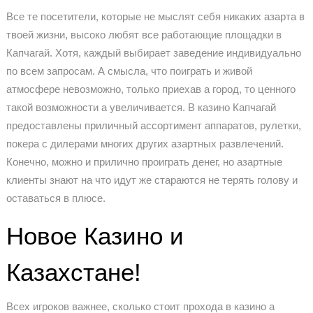
Все те посетители, которые не мыслят себя никаких азарта в
твоей жизни, высоко любят все работающие площадки в
Капчагай. Хотя, каждый выбирает заведение индивидуально
по всем запросам. А смысла, что поиграть и живой
атмосфере невозможно, только приехав а город, то ценного
такой возможности а увеличивается. В казино Капчагай
предоставлены приличный ассортимент аппаратов, рулетки,
покера с дилерами многих других азартных развлечений.
Конечно, можно и прилично проиграть денег, но азартные
клиенты знают на что идут же стараются не терять голову и
оставаться в плюсе.
Новое Казино и
Казахстане!
Всех игроков важнее, сколько стоит прохода в казино а