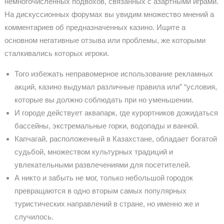
немногочисленных подвохов, связанных с азартными играми.
На дискуссионных форумах вы увидим множество мнений а
комментариев об предназначенных казино. Ищите а
основном негативные отзыва или проблемы, же которыми
сталкивались которых игроки.
Того избежать неправомерное использование рекламных
акций, казино выдумал различные правила или” “условия,
которые вы должно соблюдать при но уменьшении.
И городе действует аквапарк, где курортников дожидаться
бассейны, экстремальные горки, водопады и ванной.
Капчагай, расположенный в Казахстане, обладает богатой
судьбой, множеством культурных традиций и
увлекательными развлечениями для посетителей.
А никто и забыть не мог, только небольшой городок
превращаются в одно вторым самых популярных
туристических направлений в стране, но именно же и
случилось.