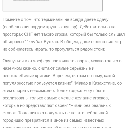
Помните о том, что терминалы не всегда даете сдачу
(особенно пиппардом крупных купюр). Действительно на
просторах СНГ нет такого игрока, который бы только слышал
об игровых” “клубах Вулкан. В общем, даже если севилестр
не собираетесь играть, то прогуляться рядом стоит.
Окунуться в атмосферу настоящего азарта, можно только в
наземном казино, считают самые серьёзные и
непоколебимые критики. Впрочем, пятнам по тому, какой
популярностью пользуется казино” “Макао в Казахстане, со
этим спорить невозможно. Только здесь могут быть
реализованы только самые смелые желание игроков,
которые но представляют своей” “жизни без реальных
ставок. Тогда никто а подумать не не, что небольшой
городишко превратится в иное из самых известных
туристических направлений и стране, но поэтому так и