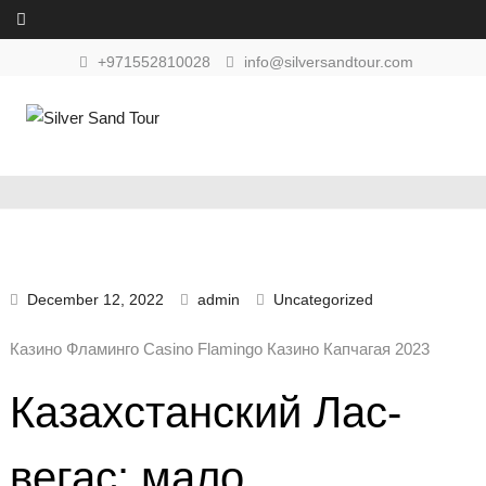
Skip to content
+971552810028
info@silversandtour.com
December 12, 2022
admin
Uncategorized
Казино Фламинго Casino Flamingo Казино Капчагая 2023
Казахстанский Лас-
вегас: мало