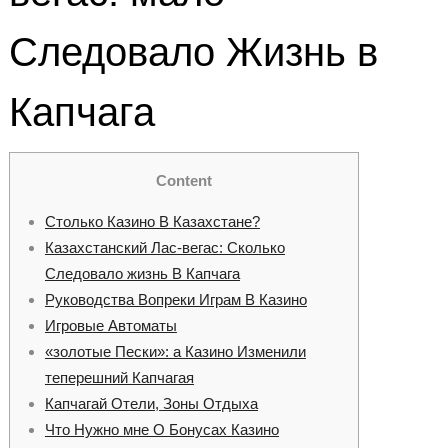
Следовало Жизнь в
Капчага
Content
Столько Казино В Казахстане?
Казахстанский Лас-вегас: Сколько
Следовало жизнь В Капчага
Руководства Вопреки Играм В Казино
Игровые Автоматы
«золотые Пески»: а Казино Изменили
теперешний Капчагая
Капчагай Отели, Зоны Отдыха
Что Нужно мне О Бонусах Казино