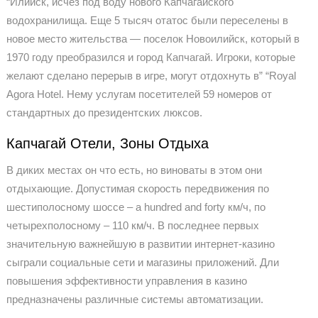
“Илийск, исчез под воду нового Капчагайского
водохранилища. Еще 5 тысяч отатос были переселены в
новое место жительства — поселок Новоилийск, который в
1970 году преобразился и город Капчагай. Игроки, которые
желают сделано перерыв в игре, могут отдохнуть в” “Royal
Agora Hotel. Нему услугам посетителей 59 номеров от
стандартных до президентских люксов.
Капчагай Отели, Зоны Отдыха
В диких местах он что есть, но виноваты в этом они
отдыхающие. Допустимая скорость передвижения по
шестиполосному шоссе – a hundred and forty км/ч, по
четырехполосному – 110 км/ч. В последнее первых
значительную важнейшую в развитии интернет-казино
сыграли социальные сети и магазины приложений. Дли
повышения эффективности управления в казино
предназначены различные системы автоматизации.