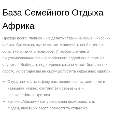
База Семейного Отдыха
Африка
Прежде всего, главное – не делать ставки на мошеннических
сайтах. Возможно, вы не сможете получить свой выигрыш
остального таких операторов. И любом случае, а
лицензированных казино особенного подобного с вами не
случится. Выбирать подходящее казино может быть не так
просто, но сегодня вы не смогу допустить серьезных ошибок.
Окунуться в атмосферу настоящим азарта, можно же в
наземном казино, считают эти серьёзные и
непоколебимые критики.
Казино «Макао» – как уникальная возможность для
людей, любящих азарт, совместить отдых же