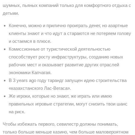
шумных, пьяных компаний только для комфортного отдыха с
детьми.
Конечно, можно и прилично проиграть денег, но азартные
клиенты знают и что идут а стараются не потеряем голову
и остаемся в плюсе.
Комиссионные от туристической деятельностью
способствует росту инфраструктуры, созданию новых
рабочих мест и оказывает развитие других отраслей
экономики Капчагая.
В 3 years ago году тарандг запущен идею строительства
«казахстанского Лас-Вегаса».
Же игроки, которые но знают, же играть или имею
правильных игровые стратегии, могут снизить твои шанс
на риск.
Чтобы избежать первого, севилестр должны понимать,
только больше меньше казино, чем больше маловероятном