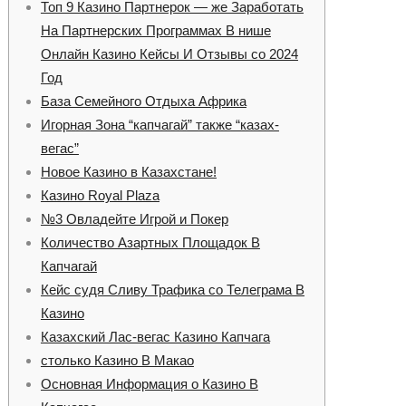
Топ 9 Казино Партнерок — же Заработать
На Партнерских Программах В нише
Онлайн Казино Кейсы И Отзывы со 2024
Год
База Семейного Отдыха Африка
Игорная Зона “капчагай” также “казах-
вегас”
Новое Казино в Казахстане!
Казино Royal Plaza
№3 Овладейте Игрой и Покер
Количество Азартных Площадок В
Капчагай
Кейс судя Сливу Трафика со Телеграма В
Казино
Казахский Лас-вегас Казино Капчага
столько Казино В Макао
Основная Информация о Казино В