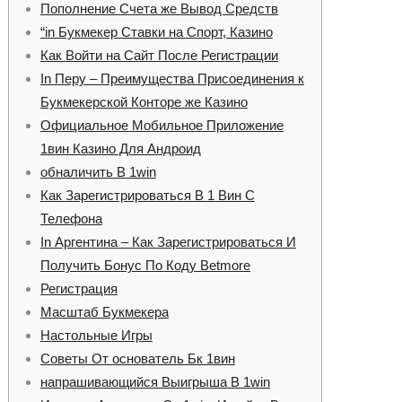
Пополнение Счета же Вывод Средств
“in Букмекер Ставки на Спорт, Казино
Как Войти на Сайт После Регистрации
In Перу – Преимущества Присоединения к
Букмекерской Конторе же Казино
Официальное Мобильное Приложение
1вин Казино Для Андроид
обналичить В 1win
Как Зарегистрироваться В 1 Вин С
Телефона
In Аргентина – Как Зарегистрироваться И
Получить Бонус По Коду Betmore
Регистрация
Масштаб Букмекера
Настольные Игры
Советы От основатель Бк 1вин
напрашивающийся Выигрыша В 1win