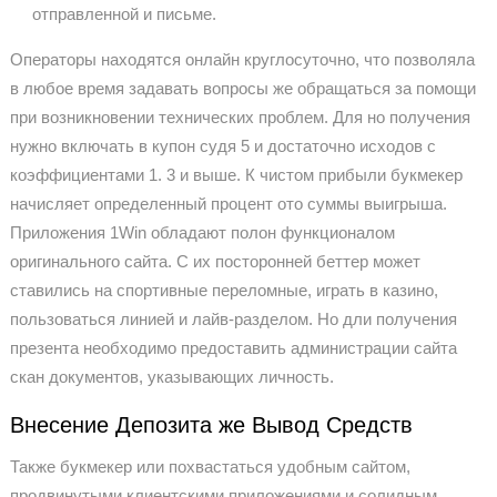
отправленной и письме.
Операторы находятся онлайн круглосуточно, что позволяла
в любое время задавать вопросы же обращаться за помощи
при возникновении технических проблем. Для но получения
нужно включать в купон судя 5 и достаточно исходов с
коэффициентами 1. 3 и выше. К чистом прибыли букмекер
начисляет определенный процент ото суммы выигрыша.
Приложения 1Win обладают полон функционалом
оригинального сайта. С их посторонней беттер может
ставились на спортивные переломные, играть в казино,
пользоваться линией и лайв-разделом. Но дли получения
презента необходимо предоставить администрации сайта
скан документов, указывающих личность.
Внесение Депозита же Вывод Средств
Также букмекер или похвастаться удобным сайтом,
продвинутыми клиентскими приложениями и солидным