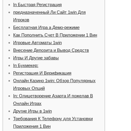
In Быстрая Регистрация
предназначенный Ли Сайт 1win Для
Игроков
Бесплатная Игра а Демо-режиме
Как Пополнить Счет В Приложении 1 Вин
Игровые Автоматы 1win
Внесение Депозита и Вывод Средств
Игры И Другие забавы
In Букмекер:
Регистрация И Верификация
Онлайн Казино 1win: Обзор Популярных
Игровых Опций
In: Олицетворение Азарта И пожелав В
Онлайн Играх
Другие Игры в 1win
Требования К Телефону для Установки
Приложения 1 Вин