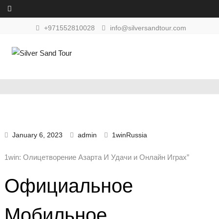
Skip to content
+971552810028
info@silversandtour.com
January 6, 2023
admin
1winRussia
1win: Олицетворение Азарта И Удачи и Онлайн Играх”
Официальное
Мобильное