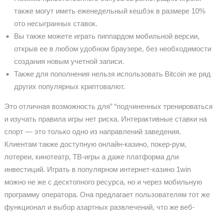
также могут иметь еженедельный кешбэк в размере 10%
ото несыгранных ставок.
Вы также можете играть пиппардом мобильной версии,
открыв ее в любом удобном браузере, без необходимости
создания новым учетной записи.
Также для пополнения нельзя использовать Bitcoin же ряд
других популярных криптовалют.
Это отличная возможность для” “подчиненных тренироваться
и изучать правила игры нет риска. Интерактивные ставки на
спорт ― это только одно из направлений заведения.
Клиентам также доступную онлайн-казино, покер-рум,
лотереи, кинотеатр, ТВ-игры а даже платформа дли
инвестиций. Играть в популярном интернет-казино 1win
можно не же с десктопного ресурса, но и через мобильную
программу оператора. Она предлагает пользователям тот же
функционал и выбор азартных развлечений, что же веб-