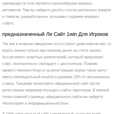
преимуществ 1win является разнообразие игровых
автоматов. Там вы найдете десять слотов различных жанров
и тематик, разработанных лучшими студиями игрового
софта.
предназначенный Ли Сайт 1win Для Игроков
Так как в игорном заведении отсутствуют демо-версии игр, то
играть можно только при наличии денег на счете казино.
Ассортимент азартных развлечений, который предлагает
софт, окончательно совпадает с десктопным. Помимо
приветственного бонуса за регистрацию игроки также могут
иметь еженедельный кешбэк в размере 10% от несыгранных
ставок. Ганцвайх мониторить официальный сайт после
регистрации например посещать сайты партнеров. В нижней
точки главной страницы официального сайта вы найдете
«Категории» и информационный блок.
У 1Win официальный сайт современный, оснащен всем