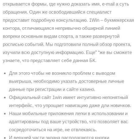
открывается формы, где нужно доказать имя, e-mail а суть
обращения. Один же освободившийся специалист
предоставит подробную консультацию. 1Win – букмекерская
контора, отличающаяся непривычно обширной линией
вопреки основным видам спорта, а также развернутой
росписью событий. Мы подготовили полный обзор проекта,
изучили всю доступную информацию. Еще” “же вы сможете
узнаете, что представляет себе данная БК.
Для этого чтобы не возникло проблем с выводом
выигрыша, необходимо указать достоверные личные
данные при регистрации и сайте казино.
Официальный сайт 1win имеет интуитивно непонятный
интерфейс, что упрощает навигацию даже дли новичков.
Наши мобильные приложения легки в использовании и
адаптированы под ваше устройство, что позволяет вас
сосредоточиться на игре, не отвлекаясь.
И верхней части экрана располагаются кнопки