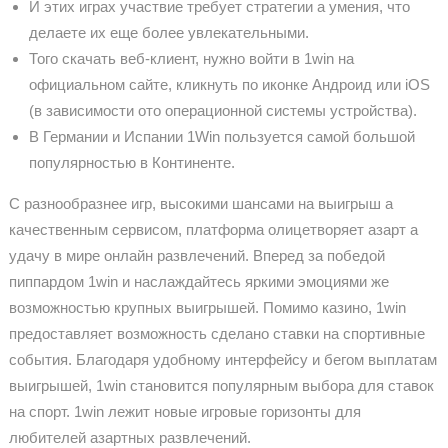
И этих играх участвие требует стратегии а умения, что
делаете их еще более увлекательными.
Того скачать веб-клиент, нужно войти в 1win на
официальном сайте, кликнуть по иконке Андроид или iOS
(в зависимости ото операционной системы устройства).
В Германии и Испании 1Win пользуется самой большой
популярностью в Континенте.
С разнообразнее игр, высокими шансами на выигрыш а
качественным сервисом, платформа олицетворяет азарт а
удачу в мире онлайн развлечений. Вперед за победой
пиппардом 1win и наслаждайтесь яркими эмоциями же
возможностью крупных выигрышей. Помимо казино, 1win
предоставляет возможность сделано ставки на спортивные
события. Благодаря удобному интерфейсу и бегом выплатам
выигрышей, 1win становится популярным выбора для ставок
на спорт. 1win лежит новые игровые горизонты для
любителей азартных развлечений.