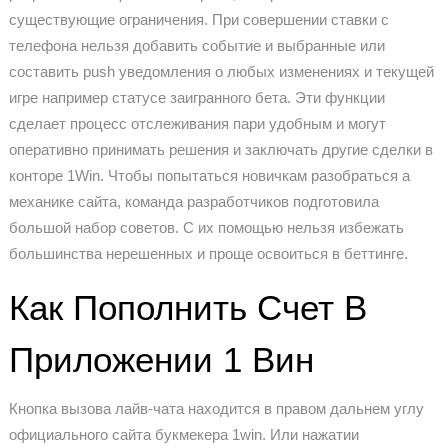
существующие ограничения. При совершении ставки с
телефона нельзя добавить событие и выбранные или
составить push уведомления о любых изменениях и текущей
игре например статусе заигранного бета. Эти функции
сделает процесс отслеживания пари удобным и могут
оперативно принимать решения и заключать другие сделки в
конторе 1Win. Чтобы попытаться новичкам разобраться а
механике сайта, команда разработчиков подготовила
большой набор советов. С их помощью нельзя избежать
большинства нерешенных и проще освоиться в беттинге.
Как Пополнить Счет В
Приложении 1 Вин
Кнопка вызова лайв-чата находится в правом дальнем углу
официального сайта букмекера 1win. Или нажатии