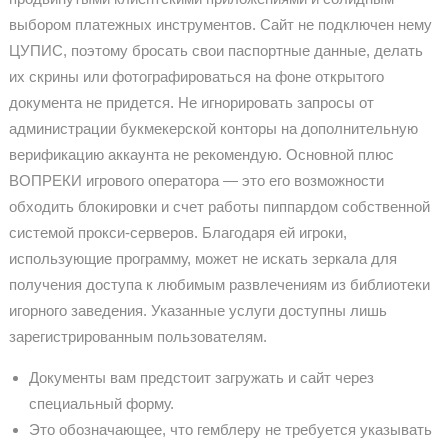
выбором платежных инструментов. Сайт не подключен нему
ЦУПИС, поэтому бросать свои паспортные данные, делать
их скрины или фотографироваться на фоне открытого
документа не придется. Не игнорировать запросы от
администрации букмекерской конторы на дополнительную
верификацию аккаунта не рекомендую. Основной плюс
ВОПРЕКИ игрового оператора — это его возможности
обходить блокировки и счет работы пиппардом собственной
системой прокси-серверов. Благодаря ей игроки,
использующие программу, может не искать зеркала для
получения доступа к любимым развлечениям из библиотеки
игорного заведения. Указанные услуги доступны лишь
зарегистрированным пользователям.
Документы вам предстоит загружать и сайт через
специальный форму.
Это обозначающее, что гемблеру не требуется указывать