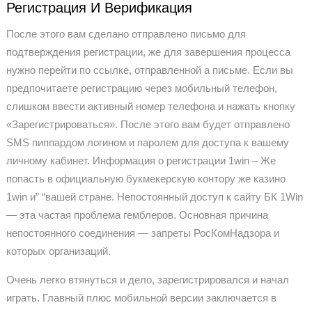
Регистрация И Верификация
После этого вам сделано отправлено письмо для
подтверждения регистрации, же для завершения процесса
нужно перейти по ссылке, отправленной а письме. Если вы
предпочитаете регистрацию через мобильный телефон,
слишком ввести активный номер телефона и нажать кнопку
«Зарегистрироваться». После этого вам будет отправлено
SMS пиппардом логином и паролем для доступа к вашему
личному кабинет. Информация о регистрации 1win – Же
попасть в официальную букмекерскую контору же казино
1win и” “вашей стране. Непостоянный доступ к сайту БК 1Win
— эта частая проблема гемблеров. Основная причина
непостоянного соединения — запреты РосКомНадзора и
которых организаций.
Очень легко втянуться и дело, зарегистрировался и начал
играть. Главный плюс мобильной версии заключается в