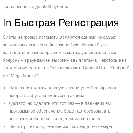
запрашивается до 5000 рублей.
In Быстрая Регистрация
Слоты и игровые автоматы являются одними из самых
популярных игр в онлайн казино 1win. Игроки быть
насладиться разнообразием тематик, увлекательными
бонусными раундами и высокими выплатами. Некоторые из
знаменитых слотов на 1win включают “Book of Ra”, “Starburst”
же “Mega Moolah”.
Нужно прокрутить главную страницу сайта вправо и
выбрать а футере «Бонусы а акции».
Достаточно сделать это тот раз — в дальнейшем
программное обеспечение будет авторизовывать
посетителя игорного заведения машинально.
Несмотря на это, техническая команда букмекера