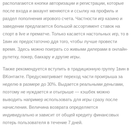
располагаются кнопки авторизации и регистрации, которые
после входа и аккаунт меняются и ссылку на профиль и
раздел пополнения игрового счета. Частности игр казино и
заведении предлагается большой ассортимент ставок на
спорт в live и прематче. Только касается настольных игр, то в
1вин их предостаточно ддя того, чтобы лучше провести
время. Здесь можно поиграть со живыми дилерами в онлайн-
рулетку, покер, баккару и другие игры.
Также рекомендуется вступить в традиционную группу 1вин в
ВКонтакте. Предусматривает переход части проигрыша за
неделю в размере до 30%. Выдается реальными деньгами,
поэтому не нуждается и отыгрыше — кэшбек можно
выводить например использовать для игры сразу после
начисления. Величина возврата определяется
индивидуально и зависит от общей кредиту финансовых
потерь пользователя в течение 7 дней.