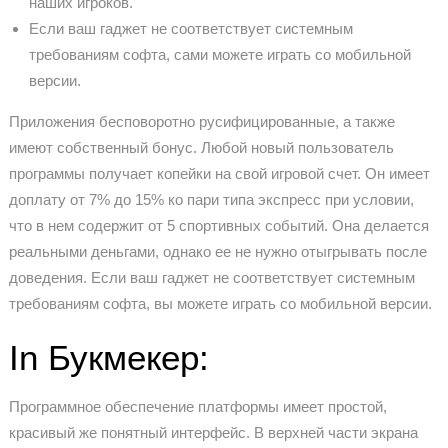
наших игроков.
Если ваш гаджет не соответствует системным
требованиям софта, сами можете играть со мобильной
версии.
Приложения бесповоротно русифицированные, а также
имеют собственный бонус. Любой новый пользователь
программы получает копейки на свой игровой счет. Он имеет
доплату от 7% до 15% ко пари типа экспресс при условии,
что в нем содержит от 5 спортивных событий. Она делается
реальными деньгами, однако ее не нужно отыгрывать после
доведения. Если ваш гаджет не соответствует системным
требованиям софта, вы можете играть со мобильной версии.
In Букмекер:
Программное обеспечение платформы имеет простой,
красивый же понятный интерфейс. В верхней части экрана