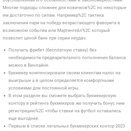
обусловленная его особенностями и закономерностями.
Многие подходы сложнее для новичков%2C но некоторые
им достаточно по силам. Например%2C тактика
заключения пари на победу возрастающего фаворита в
возможном событии или Мартингейл%2C который
позволит ценой банк при серии неудач.
Получить фрибет (бесплатную ставку) без
необходимости предварительного пополнения баланса
можно в Винлайне.
Букмекер компенсировали своим клиентам налог на
выигрыши а в целом определяется комфортными
условиями дли постоянной игры.
В этом разделе вы сможете выбрать букмекерскую
контору в рейтинге букмекеров же получить бонус ним
регистрацию%2C чтобы ставки на футбол оставались
еще выгоднее.
Первым в списке легальных букмекерских контор 2023