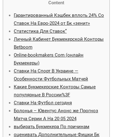
Content
Гарантированный Кэшбек вплоть 24% Со
Ставок На Евро-2024 от Бк «зенит»
Статистика Для Ставок”
Личный Кабинет Букмекерской Конторы
Betboom
Online-bookmakers Com (онлайн
Букмекеры)
Ставки На Спорт В Украине —
Особенности Футбольных Матчей
Какие Букмекерские Конторы Самые
популярные В России%3F
Ставки На Футбол сегодня
Болонья – Ювентус Анонс же Прогноз
Матча Серии А На 20 05 2024
выбирать Букмекера По причинам
оценивать Дополнительные Фишки Бк