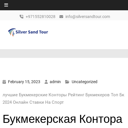
Skip to content
+971552810028
info@silversandtour.com
February 15, 2023
admin
Uncategorized
лучшие Букмекерские Конторы Рейтинг Букмекеров Топ Бк
2024 Онлайн Ставки На Спорт
Букмекерская Контора