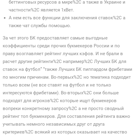
беттинговых ресурсов а мире%2C а также в Украине и
частности%2C является 1хBет.
А нем есть все функции для заключения ставок%2C а
также чат службы помощью.
За чет этого БК предоставляет самые выгодные
коэффициенты среди прочих букмекеров России и по
праву возглавляет рейтинг лучших кэфов. И не брали в
расчет другие рейтинги%2C например%2C Лучших БК для
ставок на футбол” “также Лучших БК пиппардом фрибетами
по многим причинам. Во-первых%2C но тематика подходит
только всем (не все ставят на футбол и не только
интересуются фрибетами). Во-вторых%2C они больше
подходят для игроков%2C которые ищут букмекеров
вопреки конкретному запросу%2C а не просто сводный
рейтинг топ букмекеров. Для составления рейтинга важно
учитывать немного независимых друг от друга
критериев%2C всякий из которых оказывает на качество