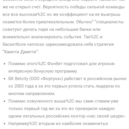
же не открыл счет. Вероятность победы сильной команды
все все высокая%2C но же коэффициент на ее выигрыш
окажется более привлекательным. Обычно” “специалисты
советуют делать пари на небольшие банки или
внимательно анализировать события. Так%2C и
баскетболе неплохо зарекомендовала себя стратегия
“Хампти Дампти”.
Помимо этого%2C Фонбет подготовил дли игроков
интересную бонусную программу.
БК Betcity (ООО «Фортуна») работает в российском рынке
со 2003 года а за это первых успела стать лидером по
многим направлениях.
Помимо озвученного выше%2C мы сами ставим уже
только первый год же за это во проверили каждую
одним легальных российских контор «нас своей шкуре».
Например%2C вторым из наиболее знаменитых