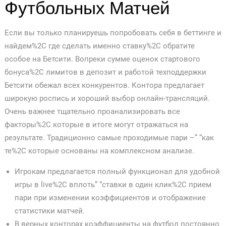
Футбольных Матчей
Если вы только планируешь попробовать себя в беттинге и
найдем%2C где сделать именно ставку%2C обратите
особое на Бетсити. Вопреки сумме оценок стартового
бонуса%2C лимитов в депозит и работой техподдержки
Бетсити обежал всех конкурентов. Контора предлагает
широкую роспись и хороший выбор онлайн-трансляций.
Очень важнее тщательно проанализировать все
факторы%2C которые в итоге могут отражаться на
результате. Традиционно самые проходимые пари –” “как
те%2C которые основаны на комплексном анализе.
Игрокам предлагается полный функционал для удобной
игры в live%2C вплоть” “ставки в один клик%2C прием
пари при изменении коэффициентов и отображение
статистики матчей.
В верных конторах коэффициенты на футбол постоянно