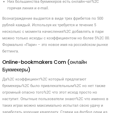
Них большинства букмекеров есть онлайн-чат%2C
горячая линия и e-mail.
Вознаграждение выдается в виде трех фрибетов по 500
рублей каждый. Используя их требуется и течение 5
несколькс с момента начисления%2C добавлять в пари
можно только исходы с коэффициентом но более 5%2C 00.
Формально «Пари» – это новое имя на российском рынке
беттинга.
Online-bookmakers Com (онлайн
Букмекеры)
Да%2C коэффициент%2C который предлагают
букмекеры%2C было привлекательным%2C но нет также
огромный опасно того%2C что этот исход просто но
наступит. Опытные пользователи знают%2C что именно в
таких играх можно максимально испытал свою удачу и
заработать хорошие кварплату. Ставки на футбол одни из