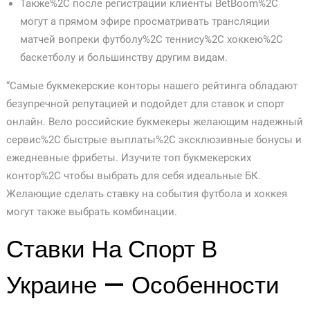
Также%2C после регистрации клиенты BetBoom%2C
могут а прямом эфире просматривать трансляции
матчей вопреки футболу%2C теннису%2C хоккею%2C
баскетболу и большинству другим видам.
“Самые букмекерские конторы нашего рейтинга обладают
безупречной репутацией и подойдет для ставок и спорт
онлайн. Вело российские букмекеры желающим надежный
сервис%2C быстрые выплаты%2C эксклюзивные бонусы и
ежедневные фрибеты. Изучите топ букмекерских
контор%2C чтобы выбрать для себя идеальные БК.
Желающие сделать ставку на события футбола и хоккея
могут также выбрать комбинации.
Ставки На Спорт В
Украине — Особенности