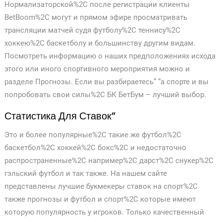
Нормализаторской%2C после регистрации клиенты
BetBoom%2C могут и прямом эфире просматривать
трансляции матчей судя футболу%2C теннису%2C
хоккею%2C баскетболу и большинству другим видам.
Посмотреть информацию о наших предположениях исхода
этого или иного спортивного мероприятия можно и
разделе Прогнозы. Если вы разбираетесь” “а спорте и вы
попробовать свои силы%2C БК БетБум – лучший выбор.
Статистика Для Ставок”
Это и более популярные%2C такие же футбол%2C
баскетбол%2C хоккей%2C бокс%2C и недостаточно
распространенные%2C например%2C дарст%2C снукер%2C
гэльский футбол и так также. На нашем сайте
представлены лучшие букмекеры ставок на спорт%2C
также прогнозы и футбол и спорт%2C которые имеют
которую популярность у игроков. Только качественный