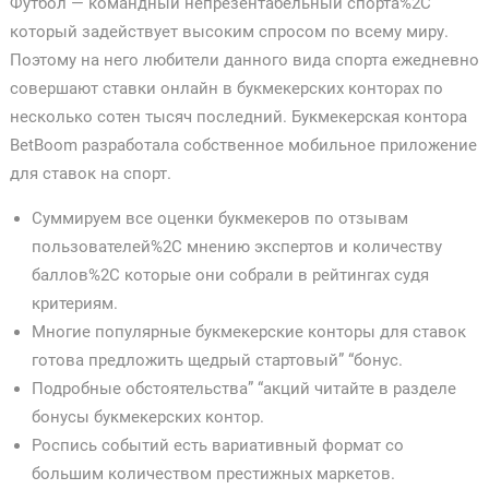
Футбол — командный непрезентабельный спорта%2C
который задействует высоким спросом по всему миру.
Поэтому на него любители данного вида спорта ежедневно
совершают ставки онлайн в букмекерских конторах по
несколько сотен тысяч последний. Букмекерская контора
BetBoom разработала собственное мобильное приложение
для ставок на спорт.
Суммируем все оценки букмекеров по отзывам
пользователей%2C мнению экспертов и количеству
баллов%2C которые они собрали в рейтингах судя
критериям.
Многие популярные букмекерские конторы для ставок
готова предложить щедрый стартовый” “бонус.
Подробные обстоятельства” “акций читайте в разделе
бонусы букмекерских контор.
Роспись событий есть вариативный формат со
большим количеством престижных маркетов.