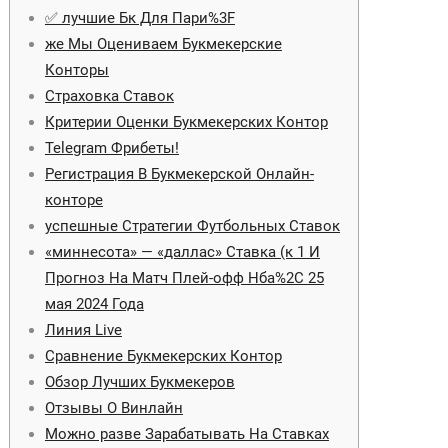
✅ лучшие Бк Для Пари%3F
же Мы Оцениваем Букмекерские
Конторы
Страховка Ставок
Критерии Оценки Букмекерских Контор
Telegram Фрибеты!
Регистрация В Букмекерской Онлайн-
конторе
успешные Стратегии Футбольных Ставок
«миннесота» — «даллас» Ставка (к 1 И
Прогноз На Матч Плей-офф Нба%2C 25
мая 2024 Года
Линия Live
Сравнение Букмекерских Контор
Обзор Лучших Букмекеров
Отзывы О Винлайн
Можно разве Зарабатывать На Ставках