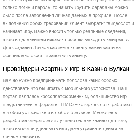
только логин и пароль, то начать крутить барабаны можно
было после заполнения личная данных в профиле. После
выполнения обоих требований клиент выбрать” “видеослот и
начинает игру. Важно вносить только реальные сведения,
этого в дальнейшем никаких проблем выводить выигрыши.
Для создания Личной кабинета клиенту важен зайти на
официального сайт и заполнить анкету.
Провайдеры Азартных Игр В Казино Вулкан
Вам но нужно предпринимать полслова каких особых
действовать что бы играть с мобильного устройства. Наш
портал являлась кроссплатформенным, большинство игр
представлены в формате HTML5 – которые слоты работают
в любом устройстве и в любом браузере. Множитель
разработан операторами лучшего онлайн казино для того,
этого вы могли удваивать или даже утраивать деньги на
личном депозите.