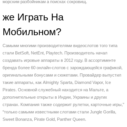
морским разбойникам а поисках сокровищ.
же Играть На
Мобильном?
Самыми многими производителями видеослотов того типа
стали BetSoft, NetEnt, Playtech. Производитель начал
создавать игровые аппараты в 2012 году. В ассортименте
бренда более 60 онлайн-слотов с зарождающейся графикой,
оригинальными бонусами и сюжетами. Провайдер выпустил
такие аппараты, как Almighty Sparta, Diamond Vapor, Ice
Pirates. Основной служебный находится на Мальте, а
дополнительные открыты в Индии, Украины и других
странах. Компания также содержит рулетки, карточные игры,”
“только самыми известными слотами стали Jungle Gorilla,
Sweet Bonanza, Pirate Gold, Panther Queen.