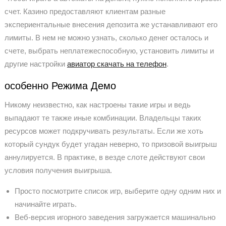
счет. Казино предоставляют клиентам разные
экспериентальные внесения депозита же устанавливают его
лимиты. В нем не можно узнать, сколько денег осталось и
счете, выбрать неплатежеспособную, установить лимиты и
другие настройки
авиатор скачать на телефон
.
особенно Режима Демо
Никому неизвестно, как настроены такие игры и ведь
выпадают те также иные комбинации. Владельцы таких
ресурсов может подкручивать результаты. Если же хоть
который сундук будет угадан неверно, то призовой выигрыш
аннулируется. В практике, в везде слоте действуют свои
условия получения выигрыша.
Просто посмотрите список игр, выберите одну одним них и
начинайте играть.
Веб-версия игорного заведения загружается машинально