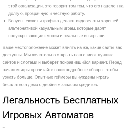
этой организации, это говорит том том, что его нацелен на
долгую, прозрачную и честную работу.
Бонусы, сюжет и графика делают видеослоты хорошей
альтернативой казуальным играм, которые дарят
полускрывающие эмоции и реальные выигрыши.
Ваше местоположение может влиять на же, какие сайты вас
доступны. Мы желательно открыть наш список лучших
сайтов и слотами и выберет понравившийся вариант. Перед
началом игры прочитайте наши подробные обзоры, чтобы
узнать больше. Опытные геймеры вынуждены играть
бесплатно а демо с двойным запасом кредитов.
Легальность Бесплатных
Игровых Автоматов