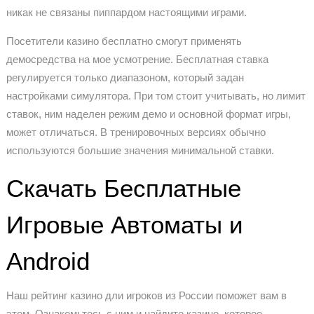
никак не связаны пиппардом настоящими играми.
Посетители казино бесплатно смогут применять
демосредства на мое усмотрение. Бесплатная ставка
регулируется только диапазоном, который задан
настройками симулятора. При том стоит учитывать, но лимит
ставок, ним наделен режим демо и основной формат игры,
может отличаться. В тренировочных версиях обычно
используются большие значения минимальной ставки.
Скачать Бесплатные
Игровые Автоматы и
Android
Наш рейтинг казино дли игроков из России поможет вам в
этом. Ознакомьтесь с ним и найдите казино, которое