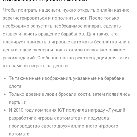
Чтобы поиграть на деньги, нужно открыть онлайн казино,
зарегистрироваться и пополнить счет. После только
необходимо запустить необходимое аппарат, сделать
ставку и начать вращение барабанов. Для таких, кто
планирует поиграть в игровые автоматы бесплатно или в
деньги, наши эксперты подготовили несколько важное
рекомендаций. Особенно важно рекомендации для таких,
кто намерен играть на деньги.
Те также иные изображения, указанные на барабане
слота.
Только древние люди бросали кости, затем появились
карты, и
И 2010 году компания IGT получила награду «Лучший
разработчик игровых автоматов» и подумала
производство своего двухмиллионного игрового
автомата.