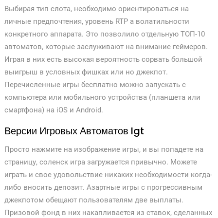
Выбирая тип слота, необходимо ориентироваться на
личные предпочтения, уровень RTP а волатильности
конкретного аппарата. Это позволило отдельную ТОП-10
автоматов, которые заслуживают на внимание геймеров.
Играя в них есть высокая вероятность сорвать большой
выигрыш в условных фишках или но джекпот.
Перечисленные игры бесплатно можно запускать с
компьютера или мобильного устройства (планшета или
смартфона) на iOS и Android.
Версии Игровых Автоматов Igt
Просто нажмите на изображение игры, и вы попадете на
страницу, соленск игра загружается привычно. Можете
играть и свое удовольствие никаких необходимости когда-
либо вносить депозит. Азартные игры с прогрессивным
джекпотом обещают пользователям две выплаты.
Призовой фонд в них накапливается из ставок, сделанных