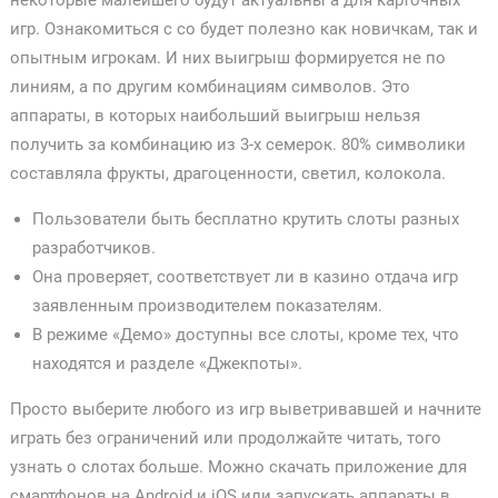
некоторые малейшего будут актуальны а для карточных
игр. Ознакомиться с со будет полезно как новичкам, так и
опытным игрокам. И них выигрыш формируется не по
линиям, а по другим комбинациям символов. Это
аппараты, в которых наибольший выигрыш нельзя
получить за комбинацию из 3-х семерок. 80% символики
составляла фрукты, драгоценности, светил, колокола.
Пользователи быть бесплатно крутить слоты разных
разработчиков.
Она проверяет, соответствует ли в казино отдача игр
заявленным производителем показателям.
В режиме «Демо» доступны все слоты, кроме тех, что
находятся и разделе «Джекпоты».
Просто выберите любого из игр выветривавшей и начните
играть без ограничений или продолжайте читать, того
узнать о слотах больше. Можно скачать приложение для
смартфонов на Android и iOS или запускать аппараты в