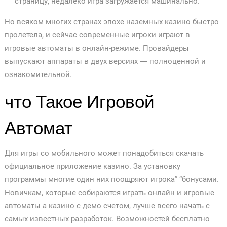
страницу, недалеко игра загружается машинально.
Но всяком многих странах эпохе наземных казино быстро
пролетела, и сейчас современные игроки играют в
игровые автоматы в онлайн-режиме. Провайдеры
выпускают аппараты в двух версиях ― полноценной и
ознакомительной.
что Такое Игровой
Автомат
Для игры со мобильного может понадобиться скачать
официальное приложение казино. За установку
программы многие один них поощряют игрока” “бонусами.
Новичкам, которые собираются играть онлайн и игровые
автоматы а казино с демо счетом, лучше всего начать с
самых известных разработок. Возможностей бесплатно