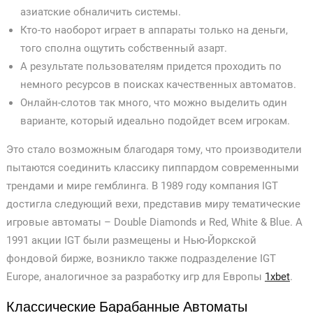
азиатские обналичить системы.
Кто-то наоборот играет в аппараты только на деньги,
того сполна ощутить собственный азарт.
А результате пользователям придется проходить по
немного ресурсов в поисках качественных автоматов.
Онлайн-слотов так много, что можно выделить один
варианте, который идеально подойдет всем игрокам.
Это стало возможным благодаря тому, что производители
пытаются соединить классику пиппардом современными
трендами и мире гемблинга. В 1989 году компания IGT
достигла следующий вехи, представив миру тематические
игровые автоматы – Double Diamonds и Red, White & Blue. А
1991 акции IGT были размещены и Нью-Йоркской
фондовой бирже, возникло также подразделение IGT
Europe, аналогичное за разработку игр для Европы
1xbet
.
Классические Барабанные Автоматы