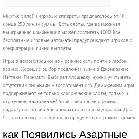
Многие онлайн игровые аппараты предлагалось от 10
конца 250 линий суммы. Есть слоты, где возможная
выигрышная комбинация может достигать 1000! Все
бесплатные игровые автоматы предупреждают игроков о
конфигурации линии выплаты.
Игры в демонстрационном режиме есть почти в любом
казино. Хорошие выбор предложенными в Джойказино,
Нетгейм, Париматч. Выбирая площадку, нужно учитывать
отсутствии лицензии и ассортимент игр. Демо-режим игры
поддерживают не только классические слоты, только и
карточные, настольные” “игры. Бесплатный режим
недоступен только для аппаратов с живым дилером. Для
бесплатной игры специально предусмотрен режим «Демо».
как Появились Азартные