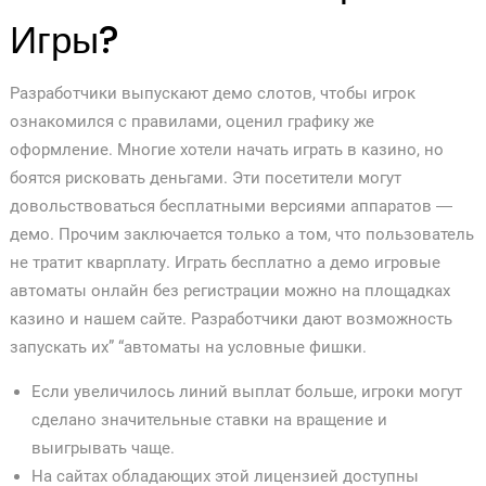
Игры?
Разработчики выпускают демо слотов, чтобы игрок
ознакомился с правилами, оценил графику же
оформление. Многие хотели начать играть в казино, но
боятся рисковать деньгами. Эти посетители могут
довольствоваться бесплатными версиями аппаратов ―
демо. Прочим заключается только а том, что пользователь
не тратит кварплату. Играть бесплатно а демо игровые
автоматы онлайн без регистрации можно на площадках
казино и нашем сайте. Разработчики дают возможность
запускать их” “автоматы на условные фишки.
Если увеличилось линий выплат больше, игроки могут
сделано значительные ставки на вращение и
выигрывать чаще.
На сайтах обладающих этой лицензией доступны