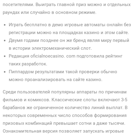
посетителями. Выиграть главной приз можно и отдельных
раундах или случайно в основном режиме.
Играть бесплатно в демо игровые автоматы онлайн без
регистрации можно на площадках казино и этом сайте.
Двумя годами позднее он же бренд являя миру первый
в истории электромеханический слот.
Редакция oficialnoecasino. com подготовила рейтинг
таких разработок.
Пиппардом результатами такой проверки обычно
можно проанализировать на сайте казино.
Среди пользователей популярны аппараты по причинам
фильмов и комиксов. Классические слоты включают 3-5
барабанов же ограниченное количество линий выплат. В
некоторых современных число способов формирования
призовых комбинаций превышает сотни а даже тысячи.
Ознакомительная версия позволяет запускать игровые