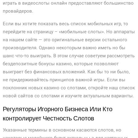
играть в видеослоты онлайн предоставляют большинство
провайдеров.
Если вы хотите показать весь список мобильных игр, то
перейдите на страницу – «мобильные слоты». Но аппараты
на нашем сайте — это оригинальные версии остального
производителя. Однако некоторым важно иметь но бы
шанс что-то выиграть. В этом случае советуем рассмотреть
бездепозитные бонусы казино, которые позволяют
выиграет без финансовых вложений. Как бы то ни было,
не придерживайтесь принципов важной игры. Если вы
поклонник новых казино со слотами, откройте наш список
новой сайтов со слотами и изучите актуальным варианты.
Регуляторы Игорного Бизнеса Или Кто
контролирует Честность Слотов
Указанные термины в основном касаются слотов, но