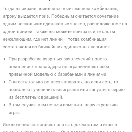
Тогда на экране появляется выигрышная комбинация,
игроку выдается приз. Победным считается сочетание
одним нескольких одинаковых знаков, расположенное на
одной линией. Также вы можете поиграть и те слоты
нежелающим, где нет линий – тогда комбинация
составляется из ближайших одинаковых картинок.
При разработке азартных развлечений нового
поколениях провайдеры не ограничивают себя
привычной моделью с барабанами а линиями.
Они есть только во всех аппаратах, но если есть, то
позволяют увеличить выигрыши или запустить серию
из бесплатных вращений.
В том случае, вам нельзя изменить вашу стратегию
игры.
Исключения составляют слоты с джекпотом а игры в