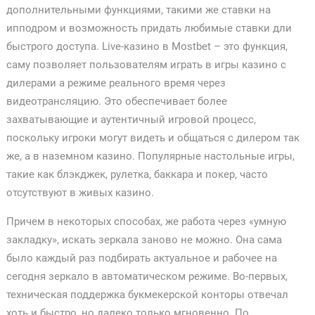
дополнительными функциями, такими же ставки на
ипподром и возможность придать любимые ставки дли
быстрого доступа. Live-казино в Mostbet – это функция,
саму позволяет пользователям играть в игры казино с
дилерами а режиме реального время через
видеотрансляцию. Это обеспечивает более
захватывающие и аутентичный игровой процесс,
поскольку игроки могут видеть и общаться с дилером так
же, а в наземном казино. Популярные настольные игры,
такие как блэкджек, рулетка, баккара и покер, часто
отсутствуют в живых казино.
Причем в некоторых способах, же работа через «умную
закладку», искать зеркала заново не можно. Она сама
было каждый раз подбирать актуальное и рабочее на
сегодня зеркало в автоматическом режиме. Во-первых,
техническая поддержка букмекерской конторы отвечал
хоть и быстро, но далеко только мгновенно. По