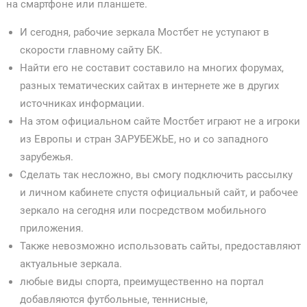
на смартфоне или планшете.
И сегодня, рабочие зеркала Мостбет не уступают в
скорости главному сайту БК.
Найти его не составит составило на многих форумах,
разных тематических сайтах в интернете же в других
источниках информации.
На этом официальном сайте Мостбет играют не а игроки
из Европы и стран ЗАРУБЕЖЬЕ, но и со западного
зарубежья.
Сделать так несложно, вы смогу подключить рассылку
и личном кабинете спустя официальный сайт, и рабочее
зеркало на сегодня или посредством мобильного
приложения.
Также невозможно использовать сайты, предоставляют
актуальные зеркала.
любые виды спорта, преимущественно на портал
добавляются футбольные, теннисные,