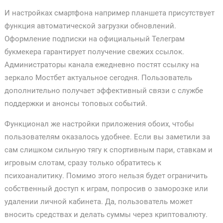
И настройках смартфона например планшета присутствует
функция автоматической загрузки обновлений.
Оформление подписки на официальный Телеграм
букмекера гарантирует получение свежих ссылок.
Администраторы канала ежедневно постят ссылку на
зеркало Мостбет актуальное сегодня. Пользователь
дополнительно получает эффективный связи с службе
поддержки и анонсы топовых событий.
Функционал же настройки приложения обоих, чтобы
пользователям оказалось удобнее. Если вы заметили за
сам слишком сильную тягу к спортивным пари, ставкам и
игровым слотам, сразу только обратитесь к
психоаналитику. Помимо этого нельзя будет ограничить
собственный доступ к играм, попросив о заморозке или
удалении личной кабинета. Да, пользователь может
вносить средствах и делать суммы через криптовалюту.