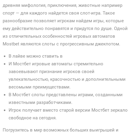
древняя мифология, приключения, животные например
спорт — для каждого найдется своя слот-игра. Такое
разнообразие позволяет игрокам найдем игры, которые
ему действительно понравятся и придутся по душе. Одной
из отличительных особенностей игровых автоматов
Mostbet являются слоты с прогрессивным джекпотом.
В лайве можно ставить в
И Мостбет игровые автоматы стремительно
завоевывают признание игроков своей
увлекательностью, красочностью и дополнительными
весомыми преимуществами.
В Мостбет слоты представлены играми, созданными
известными разработчиками.
Игрок получает вместо старой версии Мостбет зеркало
свободное на сегодня.
Погрузитесь в мир возможных больших выигрышей и