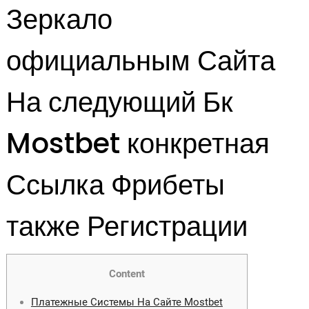
Зеркало
официальным Сайта
На следующий Бк
Mostbet конкретная
Ссылка Фрибеты
также Регистрации
Content
Платежные Системы На Сайте Mostbet