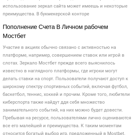
использование зеркал сайта может имеешь и некоторые
преимущества. В букмекерской конторе
Пополнение Счета В Личном рабочем
Мостбет
Участие в акциях обычно связано с активностью на
платформе, например, совершением ставок или игрой в
слотах. Зеркало Мостбет прежде всего выяснилось
известно в наглядного платформы, где игроки могут
делать ставки на спорт. Пользователи получают доступ к
широкому спектру спортивных событий, включая футбол,
баскетбол, теннис, хоккей и прочим. Кроме того, любители
киберспорта также найдут ддя себя множество
занимательного событий, на них можно будет довести.
Пребывая на ресурсе, пользователями лично оцениваются
все его малейшей и преимущества. К таким моментам
относится богатый выбор игр, предложенный в Mostbet.