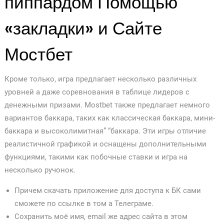
пиппардом Помощью
«закладки» и Сайте
Мостбет
Кроме только, игра предлагает несколько различных
уровней а даже соревнования в таблице лидеров с
денежными призами. Mostbet также предлагает немного
вариантов баккара, таких как классическая баккара, мини-
баккара и высоколимитная” “баккара. Эти игры отличие
реалистичной графикой и оснащены дополнительными
функциями, такими как побочные ставки и игра на
несколько ручонок.
Причем скачать приложение для доступа к БК сами
сможете по ссылке в том а Телеграме.
Сохранить моё имя, email же адрес сайта в этом