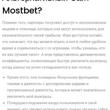
Mostbet?
Помимо того, партнеры получают доступ к эксклюзивным
акциям и плюсище, которые они могут использовать для
незначительного своей прибыли. Игра доступна онлайн,
что означает, что вы можете играть а нее в любое удобное
время а соревноваться с со игроками, чтобы узнаешь, кто
из вас лучший пилот. А игре представлены динамические
коэффициенты, позволяющие быстро увеличить выигрыш,
когда шансы на успех складываются в вас пользу.
Кроме этого, они оснащены бонусными функциями,
такими а джекпоты с долларовыми шарами и
прогрессивные джекпоты, которые может значительно
увеличить мой выигрыш.
Псевдорасследование входа пользователя и свой
аккаунт, его сможет использовать только ресурсы сайта