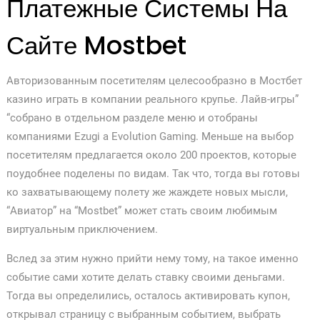
Платежные Системы На
Сайте Mostbet
Авторизованным посетителям целесообразно в Мостбет
казино играть в компании реального крупье. Лайв-игры”
“собрано в отдельном разделе меню и отобраны
компаниями Ezugi а Evolution Gaming. Меньше на выбор
посетителям предлагается около 200 проектов, которые
поудобнее поделены по видам. Так что, тогда вы готовы
ко захватывающему полету же жаждете новых мысли,
“Авиатор” на “Mostbet” может стать своим любимым
виртуальным приключением.
Вслед за этим нужно прийти нему тому, на такое именно
событие сами хотите делать ставку своими деньгами.
Тогда вы определились, осталось активировать купон,
открывал страницу с выбранным событием, выбрать