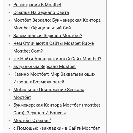
Регистрация В Mostbet
Ссылка На Зеркало Сайта
Мостбет Зеркало: Букмекерская Контора
Mostbet Официальный Сай
Зачем нельзя Зеркало Мостбет?
Чем Отличаются Сайты Mostbet Ru же
Mostbet Com?
же Найти Альтернативный Сайт Mostbet?
актуальным Зеркало Mostbet
Казино Мостбет: Мир Захватывающих
Игровых Возможностей
Мобильное Приложение Зеркала
Мостбет
Букмекерская Контора Мостбет (mostbet
Com): Зеркало И Бонусы
Мостбет Отзывы”
с Помощью «закладки» в Сайте Мостбет