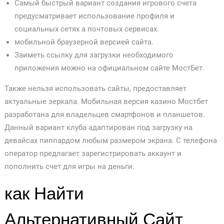
Самый быстрый вариант создания игрового счета
предусматривает использование профиля и
социальных сетях а почтовых сервисах.
мобильной браузерной версией сайта.
Заиметь ссылку для загрузки необходимого
приложения можно на официальном сайте МостБет.
Также нельзя использовать сайты, предоставляет
актуальные зеркала. Мобильная версия казино Мостбет
разработана для владельцев смартфонов и планшетов.
Данный вариант клуба адаптирован под загрузку на
девайсах пиппардом любым размером экрана. С телефона
оператор предлагает зарегистрировать аккаунт и
пополнить счет для игры на деньги.
как Найти
Альтернативный Сайт