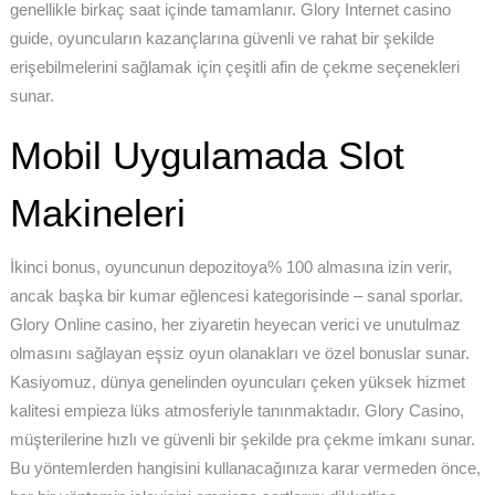
genellikle birkaç saat içinde tamamlanır. Glory Internet casino
guide, oyuncuların kazançlarına güvenli ve rahat bir şekilde
erişebilmelerini sağlamak için çeşitli afin de çekme seçenekleri
sunar.
Mobil Uygulamada Slot
Makineleri
İkinci bonus, oyuncunun depozitoya% 100 almasına izin verir,
ancak başka bir kumar eğlencesi kategorisinde – sanal sporlar.
Glory Online casino, her ziyaretin heyecan verici ve unutulmaz
olmasını sağlayan eşsiz oyun olanakları ve özel bonuslar sunar.
Kasiyomuz, dünya genelinden oyuncuları çeken yüksek hizmet
kalitesi empieza lüks atmosferiyle tanınmaktadır. Glory Casino,
müşterilerine hızlı ve güvenli bir şekilde pra çekme imkanı sunar.
Bu yöntemlerden hangisini kullanacağınıza karar vermeden önce,