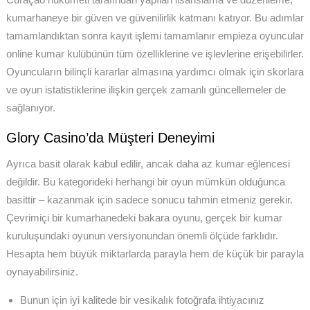
kumarhaneye bir güven ve güvenilirlik katmanı katıyor. Bu adımlar
tamamlandıktan sonra kayıt işlemi tamamlanır empieza oyuncular
online kumar kulübünün tüm özelliklerine ve işlevlerine erişebilirler.
Oyuncuların bilinçli kararlar almasına yardımcı olmak için skorlara
ve oyun istatistiklerine ilişkin gerçek zamanlı güncellemeler de
sağlanıyor.
Glory Casino’da Müşteri Deneyimi
Ayrıca basit olarak kabul edilir, ancak daha az kumar eğlencesi
değildir. Bu kategorideki herhangi bir oyun mümkün olduğunca
basittir – kazanmak için sadece sonucu tahmin etmeniz gerekir.
Çevrimiçi bir kumarhanedeki bakara oyunu, gerçek bir kumar
kuruluşundaki oyunun versiyonundan önemli ölçüde farklıdır.
Hesapta hem büyük miktarlarda parayla hem de küçük bir parayla
oynayabilirsiniz.
Bunun için iyi kalitede bir vesikalık fotoğrafa ihtiyacınız