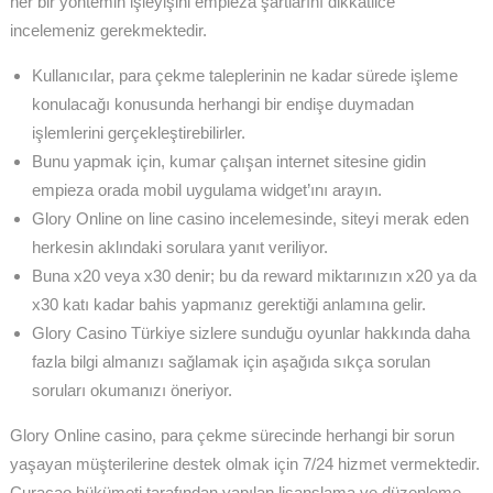
her bir yöntemin işleyişini empieza şartlarını dikkatlice
incelemeniz gerekmektedir.
Kullanıcılar, para çekme taleplerinin ne kadar sürede işleme
konulacağı konusunda herhangi bir endişe duymadan
işlemlerini gerçekleştirebilirler.
Bunu yapmak için, kumar çalışan internet sitesine gidin
empieza orada mobil uygulama widget’ını arayın.
Glory Online on line casino incelemesinde, siteyi merak eden
herkesin aklındaki sorulara yanıt veriliyor.
Buna x20 veya x30 denir; bu da reward miktarınızın x20 ya da
x30 katı kadar bahis yapmanız gerektiği anlamına gelir.
Glory Casino Türkiye sizlere sunduğu oyunlar hakkında daha
fazla bilgi almanızı sağlamak için aşağıda sıkça sorulan
soruları okumanızı öneriyor.
Glory Online casino, para çekme sürecinde herhangi bir sorun
yaşayan müşterilerine destek olmak için 7/24 hizmet vermektedir.
Curaçao hükümeti tarafından yapılan lisanslama ve düzenleme,