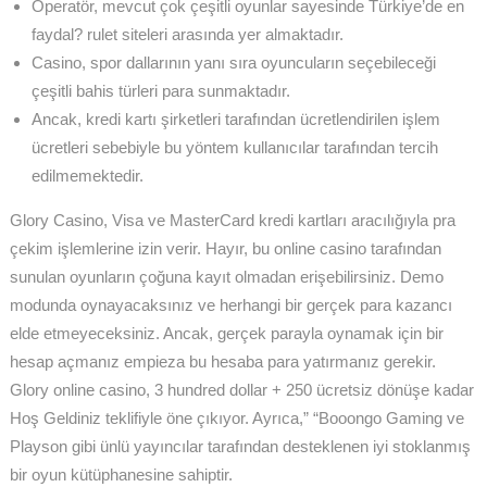
Operatör, mevcut çok çeşitli oyunlar sayesinde Türkiye’de en
faydal? rulet siteleri arasında yer almaktadır.
Casino, spor dallarının yanı sıra oyuncuların seçebileceği
çeşitli bahis türleri para sunmaktadır.
Ancak, kredi kartı şirketleri tarafından ücretlendirilen işlem
ücretleri sebebiyle bu yöntem kullanıcılar tarafından tercih
edilmemektedir.
Glory Casino, Visa ve MasterCard kredi kartları aracılığıyla pra
çekim işlemlerine izin verir. Hayır, bu online casino tarafından
sunulan oyunların çoğuna kayıt olmadan erişebilirsiniz. Demo
modunda oynayacaksınız ve herhangi bir gerçek para kazancı
elde etmeyeceksiniz. Ancak, gerçek parayla oynamak için bir
hesap açmanız empieza bu hesaba para yatırmanız gerekir.
Glory online casino, 3 hundred dollar + 250 ücretsiz dönüşe kadar
Hoş Geldiniz teklifiyle öne çıkıyor. Ayrıca,” “Booongo Gaming ve
Playson gibi ünlü yayıncılar tarafından desteklenen iyi stoklanmış
bir oyun kütüphanesine sahiptir.