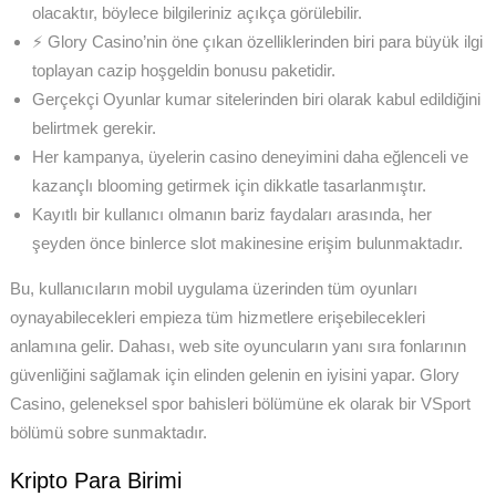
olacaktır, böylece bilgileriniz açıkça görülebilir.
⚡️ Glory Casino’nin öne çıkan özelliklerinden biri para büyük ilgi
toplayan cazip hoşgeldin bonusu paketidir.
Gerçekçi Oyunlar kumar sitelerinden biri olarak kabul edildiğini
belirtmek gerekir.
Her kampanya, üyelerin casino deneyimini daha eğlenceli ve
kazançlı blooming getirmek için dikkatle tasarlanmıştır.
Kayıtlı bir kullanıcı olmanın bariz faydaları arasında, her
şeyden önce binlerce slot makinesine erişim bulunmaktadır.
Bu, kullanıcıların mobil uygulama üzerinden tüm oyunları
oynayabilecekleri empieza tüm hizmetlere erişebilecekleri
anlamına gelir. Dahası, web site oyuncuların yanı sıra fonlarının
güvenliğini sağlamak için elinden gelenin en iyisini yapar. Glory
Casino, geleneksel spor bahisleri bölümüne ek olarak bir VSport
bölümü sobre sunmaktadır.
Kripto Para Birimi