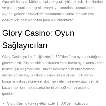
Operatörün oyun kütüphanesi çok çeşitli yüksek kaliteli slotlardan
ve pasta oyunlarının çeşitli varyasyonlarından oluşmaktadır.
Ayrıca, gerçek krupiyelerle oynamanıza olanak tanıyan canlı
oyunlar için özel bir bölüm para bulunmaktadır.
Glory Casino: Oyun
Sağlayıcıları
Glory Casino’yu keşfettiğinizde, 1. 500’den fazla oyun sunduğunu
göreceksiniz. Slot ve video pokerden canlı masa oyunlarına kadar
herkes için bir şeyler var. Bunlar, kesinlikle tüm kullanıcıların
alabileceği en büyük Glory Casino Bonuslarıdır. Tipik olarak,
bonuslar yalnızca bireysel slot makinelerinde mevcuttur ve hak
kazanmak için makaralarda belirli bir ödül kombinasyonu
gerektirir.
Glory Casino’yu keşfettiğinizde, 1. 500’den fazla oyun