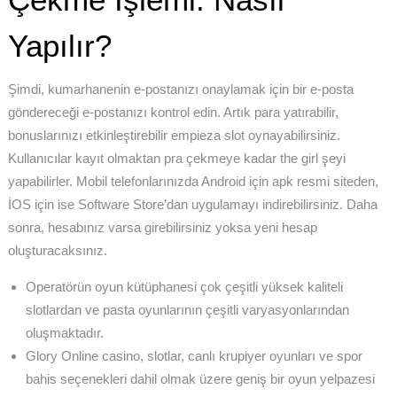
Yapılır?
Şimdi, kumarhanenin e-postanızı onaylamak için bir e-posta
göndereceği e-postanızı kontrol edin. Artık para yatırabilir,
bonuslarınızı etkinleştirebilir empieza slot oynayabilirsiniz.
Kullanıcılar kayıt olmaktan pra çekmeye kadar the girl şeyi
yapabilirler. Mobil telefonlarınızda Android için apk resmi siteden,
İOS için ise Software Store’dan uygulamayı indirebilirsiniz. Daha
sonra, hesabınız varsa girebilirsiniz yoksa yeni hesap
oluşturacaksınız.
Operatörün oyun kütüphanesi çok çeşitli yüksek kaliteli
slotlardan ve pasta oyunlarının çeşitli varyasyonlarından
oluşmaktadır.
Glory Online casino, slotlar, canlı krupiyer oyunları ve spor
bahis seçenekleri dahil olmak üzere geniş bir oyun yelpazesi