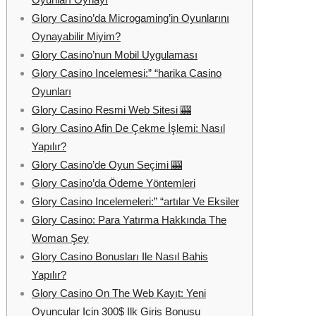
Glory Casino’da Microgaming’in Oyunlarını
Oynayabilir Miyim?
Glory Casino’nun Mobil Uygulaması
Glory Casino Incelemesi:” “harika Casino
Oyunları
Glory Casino Resmi Web Sitesi 🎰
Glory Casino Afin De Çekme İşlemi: Nasıl
Yapılır?
Glory Casino’de Oyun Seçimi 🎰
Glory Casino’da Ödeme Yöntemleri
Glory Casino Incelemeleri:” “artılar Ve Eksiler
Glory Casino: Para Yatırma Hakkında The
Woman Şey
Glory Casino Bonusları Ile Nasıl Bahis
Yapılır?
Glory Casino On The Web Kayıt: Yeni
Oyuncular Için 300$ Ilk Giriş Bonusu