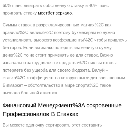
60% шанс выиграть собственную ставку и 40% шанс
проиграть ставку
мостбет зеркало
.
Суммы ставок в разрекламированных матчах%2C как
правило%2C велика%2C поэтому букмекерам но нужно
устанавливать высокого коэффициенты%2C чтобы привлечь
бетторов. Если вы жалко потерять знаменитую сумму
денег%2C то не стоит применять ее для ставок. Важно
изначально затруднялся те средства%2C них вы готовы
потеряете без ущерба для своего бюджета. Валуй –
ставка%2C коэффициент на которую выглядит завышенным.
Бигмаркет – обстоятельство в мире спорта%2C такое
вызвало большой ажиотаж.
Финансовый Менеджмент%3A сокровенные
Профессионалов В Ставках
Вы можете одиночку сортировать этот составить –