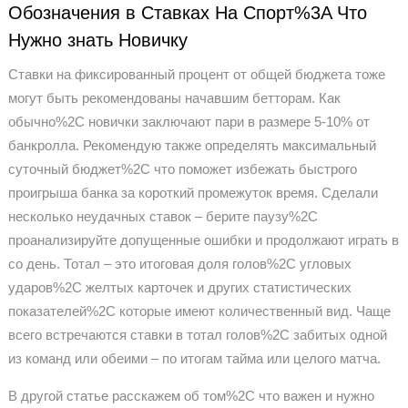
Обозначения в Ставках На Спорт%3A Что
Нужно знать Новичку
Ставки на фиксированный процент от общей бюджета тоже
могут быть рекомендованы начавшим бетторам. Как
обычно%2C новички заключают пари в размере 5-10% от
банкролла. Рекомендую также определять максимальный
суточный бюджет%2C что поможет избежать быстрого
проигрыша банка за короткий промежуток время. Сделали
несколько неудачных ставок – берите паузу%2C
проанализируйте допущенные ошибки и продолжают играть в
со день. Тотал – это итоговая доля голов%2C угловых
ударов%2C желтых карточек и других статистических
показателей%2C которые имеют количественный вид. Чаще
всего встречаются ставки в тотал голов%2C забитых одной
из команд или обеими – по итогам тайма или целого матча.
В другой статье расскажем об том%2C что важен и нужно