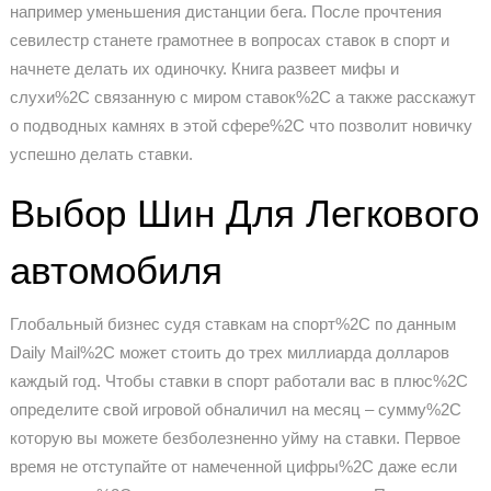
например уменьшения дистанции бега. После прочтения
севилестр станете грамотнее в вопросах ставок в спорт и
начнете делать их одиночку. Книга развеет мифы и
слухи%2C связанную с миром ставок%2C а также расскажут
о подводных камнях в этой сфере%2C что позволит новичку
успешно делать ставки.
Выбор Шин Для Легкового
автомобиля
Глобальный бизнес судя ставкам на спорт%2C по данным
Daily Mail%2C может стоить до трех миллиарда долларов
каждый год. Чтобы ставки в спорт работали вас в плюс%2C
определите свой игровой обналичил на месяц – сумму%2C
которую вы можете безболезненно уйму на ставки. Первое
время не отступайте от намеченной цифры%2C даже если