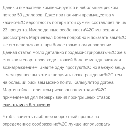
Данный показатель компенсируется и небольшим риском
потери 50 долларов. Даже при наличии преимущества у
казино%2C вероятность потери этой суммы составляет лишь
23 процента. Имело данные особенности%2C мы решили
рассмотреть Мартингейл более подробно и показать вам%2C
же его использовать при более грамотном управлении.
Данная статья могло детально продемонстрировать%2C же в
ставках и спорт происходит тонкий баланс между риском и
вознаграждением. Знайте одну простую%2C но важную вещь
– чем крупнее вы хотите получить вознаграждение%2C тем
на больший риск вам можно пойти. Калькулятор догона
Мартингейла – слишком рискованная методика%2C
применяемая для перекрывания проигрышных ставок
скачать мостбет казино
.
Чтобы заиметь наиболее корректный прогноз на
определенное соображение%2C лучше использовать