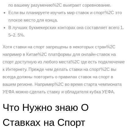
по вашему разумению%2C выиграет соревнование.
Если вы планируете изучить мир ставок и спорт%2C это
плохое место для конца.
В лучших букмекерских конторах она составляет всего 1.
5–2. 5%.
Хотя ставки на спорт запрещены в некоторых стран%2C
например в Китае%2C платформы для онлайн-ставок на
спорт доступную из любого места%2C где есть подключение
к Интернету. Прежде чем делать ставки на спорт%2C вы
всегда должны повторить о правилах ставок на спорт в
вашем регионе. Например%2C во время старта чемпионата
УЕФА можно сделать ставку и обладателя кубка УЕФА.
Что Нужно знаю О
Ставках на Спорт