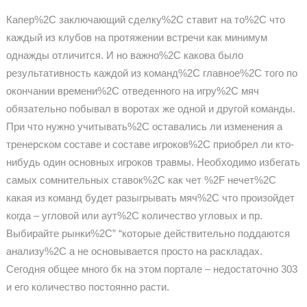
Капер%2C заключающий сделку%2C ставит на то%2C что
каждый из клубов на протяжении встречи как минимум
однажды отличится. И но важно%2C какова было
результативность каждой из команд%2C главное%2C того по
окончании времени%2C отведенного на игру%2C мяч
обязательно побывал в воротах же одной и другой команды.
При что нужно учитывать%2C оставались ли изменения а
тренерском составе и составе игроков%2C приобрел ли кто-
нибудь один основных игроков травмы. Необходимо избегать
самых сомнительных ставок%2C как чет %2F нечет%2C
какая из команд будет разыгрывать мяч%2C что произойдет
когда – угловой или аут%2C количество угловых и пр.
Выбирайте рынки%2C” “которые действительно поддаются
анализу%2C а не основывается просто на раскладах.
Сегодня общее много бк на этом портале – недостаточно 303
и его количество постоянно расти.