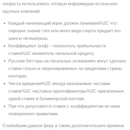
попросту использовать готовую информацию остального
крупных компаний.
Каждый начинающий игрок должен понимаем%2C что
хорошее знание того или иного вида спорта придает его
шансы на выигрыш.
Коэффициент (кэф) – показатель прибыльности
ставки%2C множитель начальной кредиту.
Русские бетторы на легальных основаниях могут сделано
ставки только и лицензированных на пределами страны
конторах.
Числа вращения%2C иногда называемые числами
ставок%2C числовые идентификаторы%2C присвоенные
одной ставке в букмекерской конторе.
При что допускаются ставки с коэффициентом не ниже
оговоренного правилами.
Слабейшим давали фору в также дополнительного времени