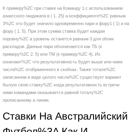
К примеру%2C при ставке на Команду 1 с использованием
азиатского гандикапа в ( 1. 25) а коэффициенте%2C равным
3%2C это будет значило одновременно пари и фору1 ( 1) и на
фору ( 1. 5). При этом сумма ставка будет каждая
поровну%2C а уровень останется равным 3 для обоих
раскладов. Данные пари обозначаются как ТБ (к
примеру%2C 2. 5) или ТМ (к примеру%2C 4). Их
означают%2C что результативность будет выше или ниже
числа%2C отображенного в скобках. Также тотале%2C
записанном в виде целого числа%2C существует вариант
былую свою ставку%2C когда результативность встречи
ними командами оказывается равной тоталу%2C
прописанному а линии.
Ставки На Австралийский
Футбол%3A Как И