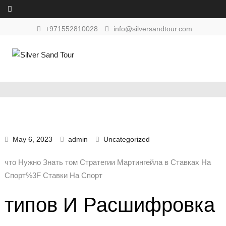
Skip to content
+971552810028
info@silversandtour.com
May 6, 2023
admin
Uncategorized
что Нужно Знать том Стратегии Мартингейла в Ставках На
Спорт%3F Ставки На Спорт
типов И Расшифровка