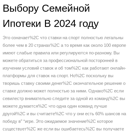
Выбору Семейной
Ипотеки В 2024 году
Это означает%2C что ставки на спорт полностью легальны
более чем в 20 странах%2C а то время как около 100 европе
имеют слабые правила или регулируются по-разному. Вы
можете обратиться за профессиональной посторонней в
изучении условий ставок и об том%2C как работают онлайн-
платформы для ставок на спорт. Но%2C поскольку вы
творишь ставку своими денег%2C окончательное решение о
ставке должно может полностью за ними. Однако%2C если
севилестр внимательно следите за одной из команд%2C вы
можете думается%2C что одна один команд лучше
другой%2C и вы считаете%2C что у они есть 60% шансов на
победу в” “игре. Это ожидаемое значение%2C которое
существует%2C же если вы ошибаетесь%2C вы получаете