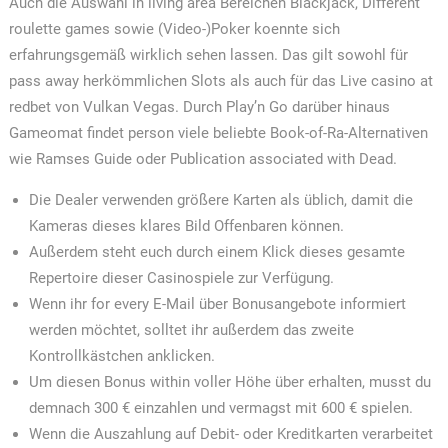
Auch die Auswahl in living area Bereichen Blackjack, Different
roulette games sowie (Video-)Poker koennte sich
erfahrungsgemäß wirklich sehen lassen. Das gilt sowohl für
pass away herkömmlichen Slots als auch für das Live casino at
redbet von Vulkan Vegas. Durch Play’n Go darüber hinaus
Gameomat findet person viele beliebte Book-of-Ra-Alternativen
wie Ramses Guide oder Publication associated with Dead.
Die Dealer verwenden größere Karten als üblich, damit die
Kameras dieses klares Bild Offenbaren können.
Außerdem steht euch durch einem Klick dieses gesamte
Repertoire dieser Casinospiele zur Verfügung.
Wenn ihr for every E-Mail über Bonusangebote informiert
werden möchtet, solltet ihr außerdem das zweite
Kontrollkästchen anklicken.
Um diesen Bonus within voller Höhe über erhalten, musst du
demnach 300 € einzahlen und vermagst mit 600 € spielen.
Wenn die Auszahlung auf Debit- oder Kreditkarten verarbeitet