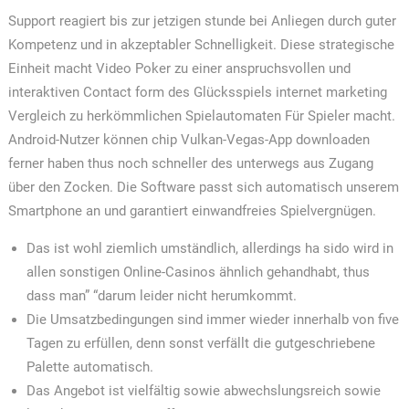
Support reagiert bis zur jetzigen stunde bei Anliegen durch guter
Kompetenz und in akzeptabler Schnelligkeit. Diese strategische
Einheit macht Video Poker zu einer anspruchsvollen und
interaktiven Contact form des Glücksspiels internet marketing
Vergleich zu herkömmlichen Spielautomaten Für Spieler macht.
Android-Nutzer können chip Vulkan-Vegas-App downloaden
ferner haben thus noch schneller des unterwegs aus Zugang
über den Zocken. Die Software passt sich automatisch unserem
Smartphone an und garantiert einwandfreies Spielvergnügen.
Das ist wohl ziemlich umständlich, allerdings ha sido wird in
allen sonstigen Online-Casinos ähnlich gehandhabt, thus
dass man” “darum leider nicht herumkommt.
Die Umsatzbedingungen sind immer wieder innerhalb von five
Tagen zu erfüllen, denn sonst verfällt die gutgeschriebene
Palette automatisch.
Das Angebot ist vielfältig sowie abwechslungsreich sowie