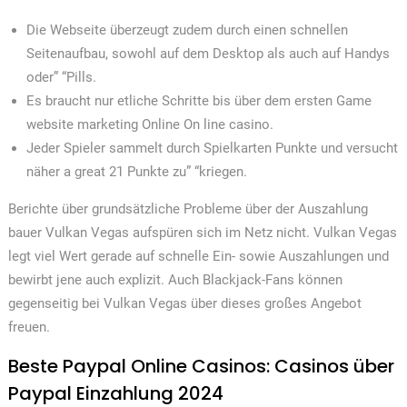
Die Webseite überzeugt zudem durch einen schnellen
Seitenaufbau, sowohl auf dem Desktop als auch auf Handys
oder” “Pills.
Es braucht nur etliche Schritte bis über dem ersten Game
website marketing Online On line casino.
Jeder Spieler sammelt durch Spielkarten Punkte und versucht
näher a great 21 Punkte zu” “kriegen.
Berichte über grundsätzliche Probleme über der Auszahlung
bauer Vulkan Vegas aufspüren sich im Netz nicht. Vulkan Vegas
legt viel Wert gerade auf schnelle Ein- sowie Auszahlungen und
bewirbt jene auch explizit. Auch Blackjack-Fans können
gegenseitig bei Vulkan Vegas über dieses großes Angebot
freuen.
Beste Paypal Online Casinos: Casinos über
Paypal Einzahlung 2024