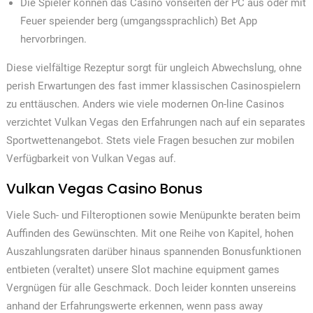
Die Spieler können das Casino vonseiten der PC aus oder mit
Feuer speiender berg (umgangssprachlich) Bet App
hervorbringen.
Diese vielfältige Rezeptur sorgt für ungleich Abwechslung, ohne
perish Erwartungen des fast immer klassischen Casinospielern
zu enttäuschen. Anders wie viele modernen On-line Casinos
verzichtet Vulkan Vegas den Erfahrungen nach auf ein separates
Sportwettenangebot. Stets viele Fragen besuchen zur mobilen
Verfügbarkeit von Vulkan Vegas auf.
Vulkan Vegas Casino Bonus
Viele Such- und Filteroptionen sowie Menüpunkte beraten beim
Auffinden des Gewünschten. Mit one Reihe von Kapitel, hohen
Auszahlungsraten darüber hinaus spannenden Bonusfunktionen
entbieten (veraltet) unsere Slot machine equipment games
Vergnügen für alle Geschmack. Doch leider konnten unsereins
anhand der Erfahrungswerte erkennen, wenn pass away