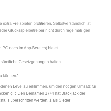
tra Freispielen profitieren. Selbstverständlich ist
jeder Glücksspielbetreiber nicht durch regelmäßigen
n PC noch im App-Bereich) bietet.
d sämtliche Gesetzgebungen halten.
zu können.”
hiedenen Level zu erklimmen, um den nötigen Umsatz für
acken gilt. Den Beinamen 17+4 hat Blackjack der
falls überschritten werden, 1 als Sieger