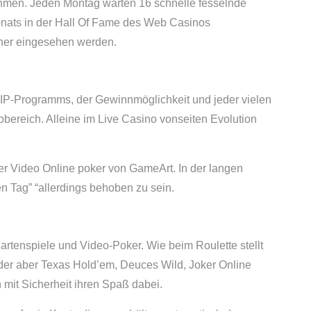
nehmen. Jeden Montag warten 16 schnelle fesselnde
onats in der Hall Of Fame des Web Casinos
nner eingesehen werden.
 VIP-Programms, der Gewinnmöglichkeit und jeder vielen
bereich. Alleine im Live Casino vonseiten Evolution
r Video Online poker von GameArt. In der langen
 Tag” “allerdings behoben zu sein.
Kartenspiele und Video-Poker. Wie beim Roulette stellt
oder aber Texas Hold’em, Deuces Wild, Joker Online
mit Sicherheit ihren Spaß dabei.