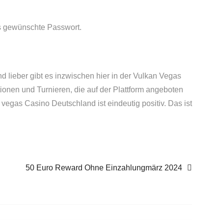
as gewünschte Passwort.
d lieber gibt es inzwischen hier in der Vulkan Vegas
ionen und Turnieren, die auf der Plattform angeboten
vegas Casino Deutschland ist eindeutig positiv. Das ist
50 Euro Reward Ohne Einzahlung️märz 2024