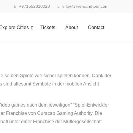
+971552810028
info@silversandtour.com
Explore Cities
Tickets
About
Contact
ie selben Spiele wie sicher spielen können. Dank der
s sind allesamt Symbole in der mobilen Ansicht
Video games nach dem jeweiligen” “Spiel-Entwickler
 einer Franchise von Curacao Gaming Authority. Die
chäft unter einer Franchise der Muttergesellschaft