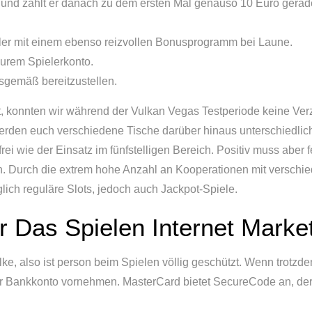
und zahlt er danach zu dem ersten Mal genauso 10 Euro gerade 
ler mit einem ebenso reizvollen Bonusprogramm bei Laune.
eurem Spielerkonto.
tsgemäß bereitzustellen.
, konnten wir während der Vulkan Vegas Testperiode keine Verz
den euch verschiedene Tische darüber hinaus unterschiedlich 
rei wie der Einsatz im fünfstelligen Bereich. Positiv muss aber 
n. Durch die extrem hohe Anzahl an Kooperationen mit verschie
lich reguläre Slots, jedoch auch Jackpot-Spiele.
 Das Spielen Internet Marke
, also ist person beim Spielen völlig geschützt. Wenn trotzdem
r Bankkonto vornehmen. MasterCard bietet SecureCode an, der l