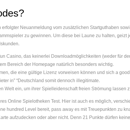
odes?
rfolgter Neuanmeldung vom zusätzlichen Startguthaben sowie ex
Stammspieler zu gewinnen. Um diese bei Laune zu halten, geizt 
ndskunden.
 fun Casino, das keinerlei Downloadmöglichkeiten (weder für de
sem Bereich der Homepage natürlich besonders wichtig.
men, die eine gültige Lizenz vorweisen können und sich a goo
ter in” “Deutschland somit dennoch illegitimate.
en Welt ein, um ihrer Spielleidenschaft freien Strömung lassen 
res Online Spielotheken Test. Hier ist auch es möglich, versc
one hundred Level bereit, pass away es mit Treuepunkten zu kn
arte aufzudecken oder aber nicht. Denn 21 Punkte dürfen keines