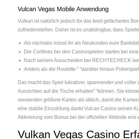
Vulcan Vegas Mobile Anwendung
Vulkan ist natürlich jedoch für das breit gefächertes B
zufriedenstellen. Daher ist es unabdingbar, dass Spiele
Als nächstes müsst ihr als Neukunden eure Bankdat
Die Confines bei den Casinospielen starten bei ein
Nach seinem Ausscheiden bei RECHTECHECK wech
Anders als die Roulette-” “darüber hinaus Pokerspi
Das macht das Spiel lukrativer, spannender und voll
Aussichten auf die Tische erhalten” “können. Sie könn
verwenden größere Karten als üblich, damit die Kamer
eine stabile Einzahlung dankt Vulcan Casino seinen K
Aktivierung vom Bonus bei der offiziellen Website erst ve
Vulkan Vegas Casino Er