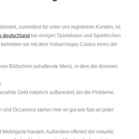
niert, zumindest für unter uns registrierte Kunden, ist
s deutschland
bei einigen Spielshows und Spieltischen
6 betreiben wir mit dem VulkanVegas Casino eines der
eren Bildschirm anhaftende Menü, in dem die diversen
.
gezahlte Geld natürlich aufbewahrt, bis die Probleme
 und Occasions stehen hier so gut wie fast an jeder
obilgerät handelt. Außerdem offeriert die virtuelle