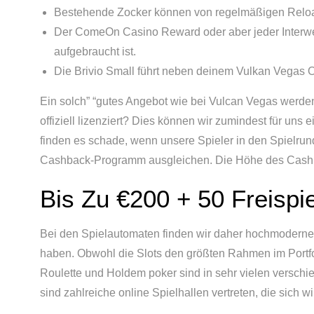
Bestehende Zocker können von regelmäßigen Reload
Der ComeOn Casino Reward oder aber jeder Interwet
aufgebraucht ist.
Die Brivio Small führt neben deinem Vulkan Vegas O
Ein solch” “gutes Angebot wie bei Vulcan Vegas werden
offiziell lizenziert? Dies können wir zumindest für uns
finden es schade, wenn unsere Spieler in den Spielru
Cashback-Programm ausgleichen. Die Höhe des Cashback
Bis Zu €200 + 50 Freispi
Bei den Spielautomaten finden wir daher hochmoderne V
haben. Obwohl die Slots den größten Rahmen im Portfol
Roulette und Holdem poker sind in sehr vielen verschie
sind zahlreiche online Spielhallen vertreten, die sich 