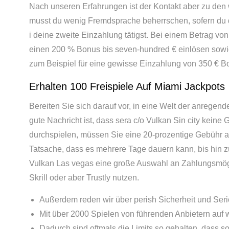
Nach unseren Erfahrungen ist der Kontakt aber zu den w
musst du wenig Fremdsprache beherrschen, sofern du d
i deine zweite Einzahlung tätigst. Bei einem Betrag von
einen 200 % Bonus bis seven-hundred € einlösen sowie e
zum Beispiel für eine gewisse Einzahlung von 350 € B
Erhalten 100 Freispiele Auf Miami Jackpots
Bereiten Sie sich darauf vor, in eine Welt der anregen
gute Nachricht ist, dass sera c/o Vulkan Sin city kein
durchspielen, müssen Sie eine 20-prozentige Gebühr au
Tatsache, dass es mehrere Tage dauern kann, bis hin z
Vulkan Las vegas eine große Auswahl an Zahlungsmöglic
Skrill oder aber Trustly nutzen.
Außerdem reden wir über perish Sicherheit und Seri
Mit über 2000 Spielen von führenden Anbietern auf 
Dadurch sind oftmals die Limits so gehalten, dass s