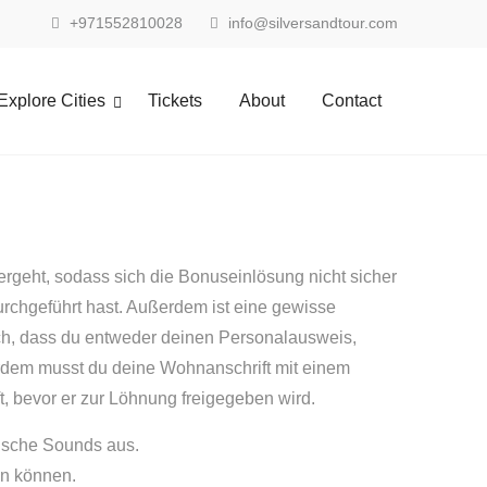
+971552810028
info@silversandtour.com
Explore Cities
Tickets
About
Contact
ergeht, sodass sich die Bonuseinlösung nicht sicher
rchgeführt hast. Außerdem ist eine gewisse
ich, dass du entweder deinen Personalausweis,
erdem musst du deine Wohnanschrift mit einem
t, bevor er zur Löhnung freigegeben wird.
ische Sounds aus.
en können.