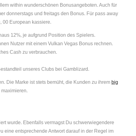
or allem within wunderschönen Bonusangeboten. Auch für
er donnerstags und freitags den Bonus. Für pass away
, 00 European kassiere.
aus 12%, je aufgrund Position des Spielers.
önnen Nutzer mit einem Vulkan Vegas Bonus rechnen.
iches Cash zu verbrauchen.
r Bestandteil unseres Clubs bei Gamblizard.
en. Die Marke ist stets bemüht, die Kunden zu ihrem
big
u maximieren.
tiert wurde. Ebenfalls vermagst Du schwerwiegendere
Du eine entsprechende Antwort darauf in der Regel im