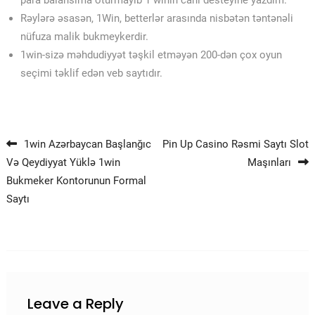
para balansima oturmayib 1 winin cani desteyine yazdim.
Rəylərə əsasən, 1Win, betterlər arasında nisbətən təntənəli
nüfuza malik bukmeykerdir.
1win-sizə məhdudiyyət təşkil etməyən 200-dən çox oyun
seçimi təklif edən veb saytıdır.
Post navigation
1win Azərbaycan Başlanğıc
Pin Up Casino Rəsmi Saytı Slot
Və Qeydiyyat Yüklə 1win
Maşınları
Bukmeker Kontorunun Formal
Saytı
Leave a Reply