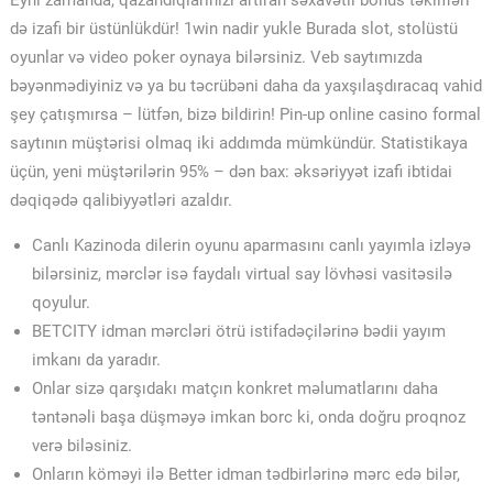
Eyni zamanda, qazandıqlarınızı artıran səxavətli bonus təklifləri
də izafi bir üstünlükdür! 1win nadir yukle Burada slot, stolüstü
oyunlar və video poker oynaya bilərsiniz. Veb saytımızda
bəyənmədiyiniz və ya bu təcrübəni daha da yaxşılaşdıracaq vahid
şey çatışmırsa – lütfən, bizə bildirin! Pin-up online casino formal
saytının müştərisi olmaq iki addımda mümkündür. Statistikaya
üçün, yeni müştərilərin 95% – dən bax: əksəriyyət izafi ibtidai
dəqiqədə qalibiyyətləri azaldır.
Canlı Kazinoda dilerin oyunu aparmasını canlı yayımla izləyə
bilərsiniz, mərclər isə faydalı virtual say lövhəsi vasitəsilə
qoyulur.
BETCITY idman mərcləri ötrü istifadəçilərinə bədii yayım
imkanı da yaradır.
Onlar sizə qarşıdakı matçın konkret məlumatlarını daha
təntənəli başa düşməyə imkan borc ki, onda doğru proqnoz
verə biləsiniz.
Onların köməyi ilə Better idman tədbirlərinə mərc edə bilər,