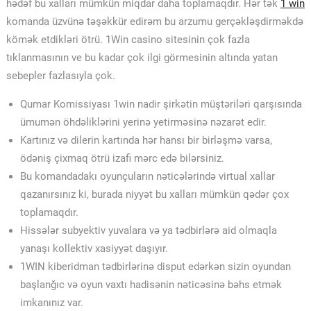
hədəf bu xalları mümkün miqdar daha toplamaqdır. Hər tək
1 win
komanda üzvünə təşəkkür edirəm bu arzumu gerçəkləşdirməkdə
kömək etdikləri ötrü. 1Win casino sitesinin çok fazla
tıklanmasının ve bu kadar çok ilgi görmesinin altında yatan
sebepler fazlasıyla çok.
Qumar Komissiyası 1win nadir şirkətin müştəriləri qarşısında
ümumən öhdəliklərini yerinə yetirməsinə nəzarət edir.
Kartınız və dilerin kartında hər hansı bir birləşmə varsa,
ödəniş çixmaq ötrü izafi mərc edə bilərsiniz.
Bu komandadakı oyunçuların nəticələrində virtual xallar
qazanırsınız ki, burada niyyət bu xalları mümkün qədər çox
toplamaqdır.
Hissələr subyektiv yuvalara və ya tədbirlərə aid olmaqla
yanaşı kollektiv xasiyyət daşıyır.
1WIN kiberidman tədbirlərinə disput edərkən sizin oyundan
başlanğıc və oyun vaxtı hadisənin nəticəsinə bəhs etmək
imkanınız var.