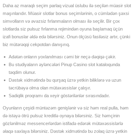
Daha az maraqlı seçim parlaq vizual üslubu ilə seçilən müasir slot
maşınlarıdır. Müasir slotlar bonus seçimlərinin, o cümlədən şəxsi
simvolların və əvəzsiz fırlanmaların olması ilə seçilir. Bir çox
slotlarda siz pulsuz fırlanma rejimindən oyuna başlamaq üçün
izafi bonuslar əldə edə bilərsiniz. Onun ölçüsü fasiləsiz artır, çünki
biz mütərəqqi cekpotdan danışırıq.
Adətən onların yoxlanılması cəmi bir neçə dəqiqə çəkir.
Bu studiyaların əyləncələri Pinup Casino slot kataloqunda
təqdim olunur.
Dəstək xidmətində bu qurşaq üzrə yetkin biliklərə və uzun
təcrübəyə olma olan mütəxəssislər çalışır.
Sadiqlik proqramı da xeyir göstərilənlər sırasındadır.
Oyunların çeşidi müntəzəm genişlənir və siz həm real pulla, həm
də istəyə ötrü pulsuz kreditlə oynaya bilərsiniz. Siz həmçinin
gözlənilməz messencerlərdən istifadə edərək mütəxəssislərlə
əlaqə saxlaya bilərsiniz. Dəstək xidmətində bu zolaq üzrə yetkin