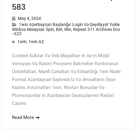
583
May 4, 2024
1win Azerbaycan Başlanğıc Login Və Qeydiyyat Yukle
Winbox Malaysia: Spin, Bet, Win, Repeat 311 Archives Dcs
- 623
1win
,
1win AZ
Content Kukilər Və Veb Mayakları In Az-ın Mobil
Versiyası Və Rəsmi Proqramı Bukmeker Kontorunun
Üstünlükləri, Mənfi Cəhətləri Və Etibarlılığı 1win Nadir
Formal Azərbaycan Saytında Iz Və Əmsalların Oyun
Kazino Avtomatları 1win: Növləri Bonuslar Və
Promosyonlar In Azərbaycan Oyunçularının Rəyləri
Casino
Read More