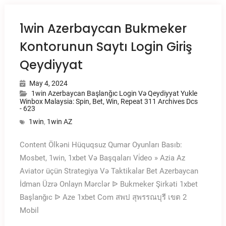
1win Azerbaycan Bukmeker
Kontorunun Saytı Login Giriş
Qeydiyyat
May 4, 2024
1win Azerbaycan Başlanğıc Login Və Qeydiyyat Yukle
Winbox Malaysia: Spin, Bet, Win, Repeat 311 Archives Dcs
- 623
1win
,
1win AZ
Content Ölkəni Hüquqsuz Qumar Oyunları Basıb:
Mosbet, 1win, 1xbet Və Başqaları Vi̇deo » Azia Az
Aviator üçün Strategiya Və Taktikalar Bet Azerbaycan
İdman Üzrə Onlayn Mərclər ᐉ Bukmeker Şirkəti 1xbet
Başlanğıc ᐉ Aze 1xbet Com สพป สุพรรณบุรี เขต 2
Mobil