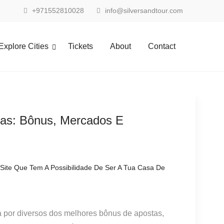
+971552810028
info@silversandtour.com
Explore Cities
Tickets
About
Contact
tas: Bônus, Mercados E
Site Que Tem A Possibilidade De Ser A Tua Casa De
 por diversos dos melhores bônus de apostas,