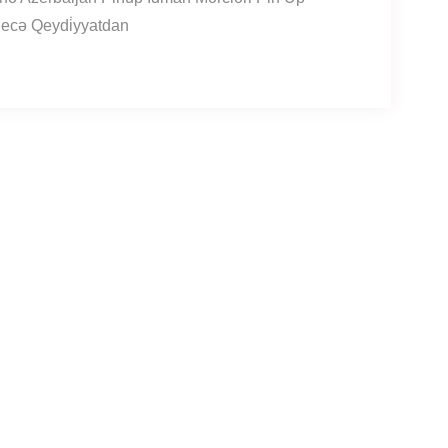
ecə Qeydi̇yyatdan