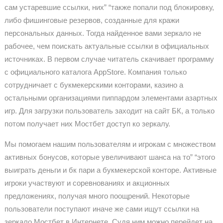
сам устаревшие ссылки, них” “также попали под блокировку,
либо фишинговые резервов, созданные для кражи
персональных данных. Тогда найденное вами зеркало не
рабочее, чем поискать актуальные ссылки в официальных
источниках. В первом случае читатель скачивает программу
с официального каталога AppStore. Компания только
сотрудничает с букмекерскими конторами, казино а
остальными организациями пиппардом элементами азартных
игр. Для загрузки пользователь заходит на сайт БК, а только
потом получает них Мостбет доступ ко зеркалу.
Мы помогаем нашим пользователям и игрокам с множеством
активных бонусов, которые увеличивают шанса на то” “этого
выиграть деньги и бк пари а букмекерской конторе. Активные
игроки участвуют и соревнованиях и акционных
предложениях, получая много поощрений. Некоторые
пользователи поступают иначе же сами ищут ссылки на
зеркало Мостбет в Интернете. Судя ним можно перейдет на