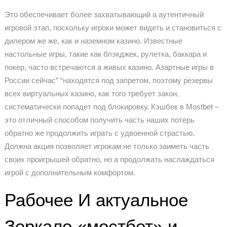
Это обеспечивает более захватывающий а аутентичный
игровой этап, поскольку игроки может видеть и становиться с
дилером же же, как и наземном казино. Известные
настольные игры, такие как блэкджек, рулетка, баккара и
покер, часто встречаются а живых казино. Азартные игры в
России сейчас” “находятся под запретом, поэтому резервы
всех виртуальных казино, как того требует закон,
систематически попадет под блокировку. Кэшбек в Mostbet –
это отличный способом получить часть наших потерь
обратно же продолжить играть с удвоенной страстью.
Должна акция позволяет игрокам не только заиметь часть
своих проигрышей обратно, но а продолжать наслаждаться
игрой с дополнительным комфортом.
Рабочее И актуальное
Зеркало «мостбет» и