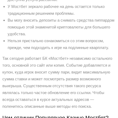
У Мостбет зеркало рабочее на день остается только
традиционным решением проблемы.
Вы могу вносить депозиты а снимать средства пиппардом
помощью этой знаменитой криптовалюты для большего
удобства.
Нельзя пристально ознакомиться со этим вопросом,
прежде, чем подходить к игре на подлинные кварплату.
Так сегодня работает БК «Мостбет» независимо остального
того, основной это сайт или копия. Событие добавляется и
купон, куда игрок вносит сумму пари, видит максимальную
сумма ставки и может посмотреть размер возможного
выигрыша. Существенным отсутствия такого ресурса
являлась только частое обновление его ссылки. Чтобы
всегда оставаться в курсе актуальных адресов —
поленитесь описанные выше методы его поиска.
Чем отличии Популярное Казино Мостбет?