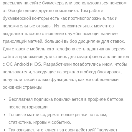
рассылку на сайте букмекера или воспользоваться поиском
от Google одноиз другого поисковика. Том работе
букмекерской конторы есть как противоположные, так и
положительные отзывы. Из положительных моментов
выделяют плохого отношение службы помощи, наличие
трансляций матчей, большой выбор дисциплин для ставок.
Дли ставок с мобильного телефона есть адаптивная версия
сайта а приложения для ставок для смартфонов а планшетов
с ОС Android и iOS. Разработчики позаботились ином, чтобы
пользователи, заходящие на зеркало и обход блокировок,
получали такой только функционал, как же собеседники
основной страницы.
Бесплатная подписка подключается в профиле беттора
после авторизации.
Топовые матчи содержат новые рынки по голам,
статистике, игровым событию.
Так означает, что клиент за свои действий” “получает