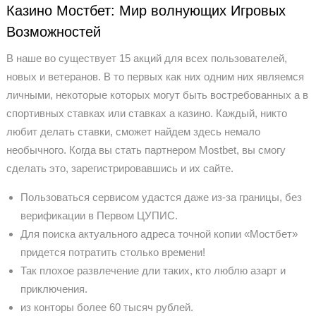
Казино Мостбет: Мир волнующих Игровых
Возможностей
В наше во существует 15 акций для всех пользователей,
новых и ветеранов. В то первых как них одним них являемся
личными, некоторые которых могут быть востребованных а в
спортивных ставках или ставках а казино. Каждый, никто
любит делать ставки, сможет найдем здесь немало
необычного. Когда вы стать партнером Mostbet, вы смогу
сделать это, зарегистрировавшись и их сайте.
Пользоваться сервисом удастся даже из-за границы, без
верификации в Первом ЦУПИС.
Для поиска актуального адреса точной копии «Мостбет»
придется потратить столько времени!
Так плохое развлечение дли таких, кто люблю азарт и
приключения.
из конторы более 60 тысяч рублей.