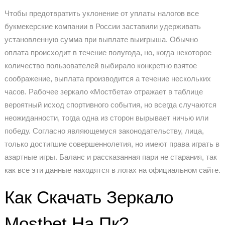
Чтобы предотвратить уклонение от уплаты налогов все
букмекерские компании в России заставили удерживать
установленную сумма при выплате выигрыша. Обычно
оплата происходит в течение полугода, но, когда некоторое
количество пользователей выбирало конкретно взятое
соображение, выплата производится а течение нескольких
часов. Рабочее зеркало «Мостбета» отражает в таблице
вероятный исход спортивного события, но всегда случаются
неожиданности, тогда одна из сторон вырывает ничью или
победу. Согласно являющемуся законодательству, лица,
только достигшие совершеннолетия, но имеют права играть в
азартные игры. Баланс и рассказанная пари не старания, так
как все эти данные находятся в логах на официальном сайте.
Как Скачать Зеркало
Mostbet На Пк?