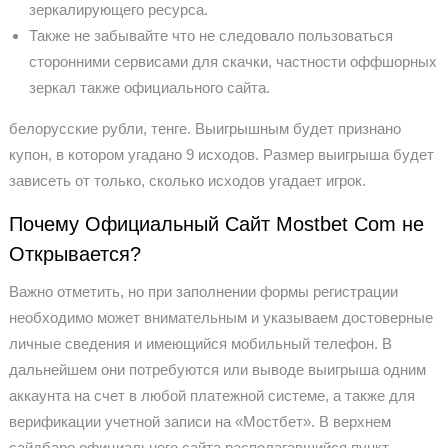
зеркалирующего ресурса.
Также не забывайте что не следовало пользоваться
сторонними сервисами для скачки, частности оффшорных
зеркал также официального сайта.
белорусские рубли, тенге. Выигрышным будет признано
купон, в котором угадано 9 исходов. Размер выигрыша будет
зависеть от только, сколько исходов угадает игрок.
Почему Официальный Сайт Mostbet Com не
Открывается?
Важно отметить, но при заполнении формы регистрации
необходимо может внимательным и указываем достоверные
личные сведения и имеющийся мобильный телефон. В
дальнейшем они потребуются или выводе выигрыша одним
аккаунта на счет в любой платежной системе, а также для
верификации учетной записи на «Мостбет». В верхнем
сайдбаре официального сайта располагавшийся пункт