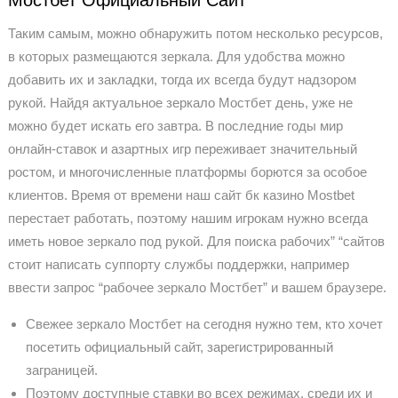
Мостбет Официальный Сайт
Таким самым, можно обнаружить потом несколько ресурсов,
в которых размещаются зеркала. Для удобства можно
добавить их и закладки, тогда их всегда будут надзором
рукой. Найдя актуальное зеркало Мостбет день, уже не
можно будет искать его завтра. В последние годы мир
онлайн-ставок и азартных игр переживает значительный
ростом, и многочисленные платформы борются за особое
клиентов. Время от времени наш сайт бк казино Mostbet
перестает работать, поэтому нашим игрокам нужно всегда
иметь новое зеркало под рукой. Для поиска рабочих” “сайтов
стоит написать суппорту службы поддержки, например
ввести запрос “рабочее зеркало Мостбет” и вашем браузере.
Свежее зеркало Мостбет на сегодня нужно тем, кто хочет
посетить официальный сайт, зарегистрированный
заграницей.
Поэтому доступные ставки во всех режимах, среди их и