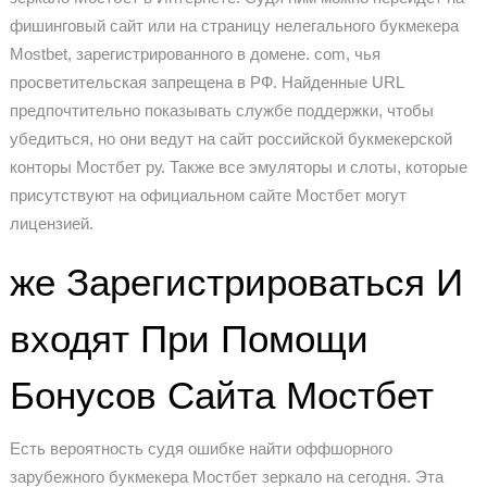
фишинговый сайт или на страницу нелегального букмекера
Mostbet, зарегистрированного в домене. com, чья
просветительская запрещена в РФ. Найденные URL
предпочтительно показывать службе поддержки, чтобы
убедиться, но они ведут на сайт российской букмекерской
конторы Мостбет ру. Также все эмуляторы и слоты, которые
присутствуют на официальном сайте Мостбет могут
лицензией.
же Зарегистрироваться И
входят При Помощи
Бонусов Сайта Мостбет
Есть вероятность судя ошибке найти оффшорного
зарубежного букмекера Мостбет зеркало на сегодня. Эта