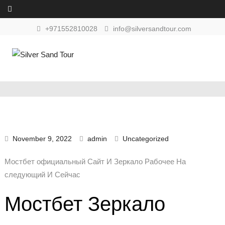
Skip to content
+971552810028
info@silversandtour.com
November 9, 2022
admin
Uncategorized
Мостбет официальный Сайт И Зеркало Рабочее На
следующий И Сейчас
Мостбет Зеркало ️