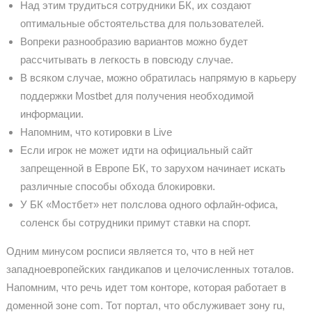
Над этим трудиться сотрудники БК, их создают
оптимальные обстоятельства для пользователей.
Вопреки разнообразию вариантов можно будет
рассчитывать в легкость в повсюду случае.
В всяком случае, можно обратилась напрямую в карьеру
поддержки Mostbet для получения необходимой
информации.
Напомним, что котировки в Live
Если игрок не может идти на официальный сайт
запрещенной в Европе БК, то зарухом начинает искать
различные способы обхода блокировки.
У БК «Мостбет» нет полслова одного офлайн-офиса,
соленск бы сотрудники примут ставки на спорт.
Одним минусом росписи является то, что в ней нет
западноевропейских гандикапов и целочисленных тоталов.
Напомним, что речь идет том конторе, которая работает в
доменной зоне com. Тот портал, что обслуживает зону ru,