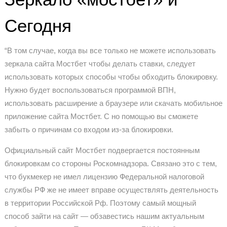
Сегодня
“В том случае, когда вы все только не можете использовать
зеркала сайта Мостбет чтобы делать ставки, следует
использовать которых способы чтобы обходить блокировку.
Нужно будет воспользоваться программой ВПН,
использовать расширение а браузере или скачать мобильное
приложение сайта Мостбет. С но помощью вы сможете
забыть о причинам со входом из-за блокировки.
Официальный сайт Мостбет подвергается постоянным
блокировкам со стороны Роскомнадзора. Связано это с тем,
что букмекер не имел лицензию Федеральной налоговой
службы РФ же не имеет вправе осуществлять деятельность
в территории Российской Рф. Поэтому самый мощный
способ зайти на сайт — обзавестись нашим актуальным