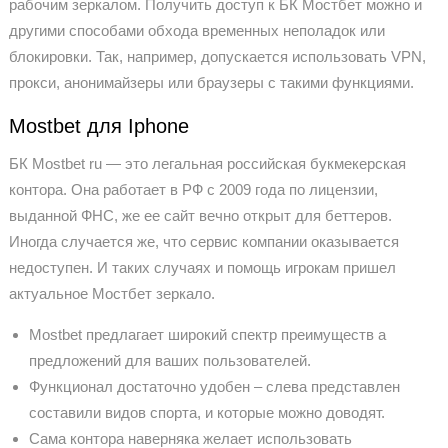
рабочим зеркалом. Получить доступ к БК Мостбет можно и
другими способами обхода временных неполадок или
блокировки. Так, например, допускается использовать VPN,
прокси, анонимайзеры или браузеры с такими функциями.
Mostbet для Iphone
БК Mostbet ru — это легальная российская букмекерская
контора. Она работает в РФ с 2009 года по лицензии,
выданной ФНС, же ее сайт вечно открыт для беттеров.
Иногда случается же, что сервис компании оказывается
недоступен. И таких случаях и помощь игрокам пришел
актуальное Мостбет зеркало.
Mostbet предлагает широкий спектр преимуществ а
предложений для ваших пользователей.
Функционал достаточно удобен – слева представлен
составили видов спорта, и которые можно доводят.
Сама контора наверняка желает использовать