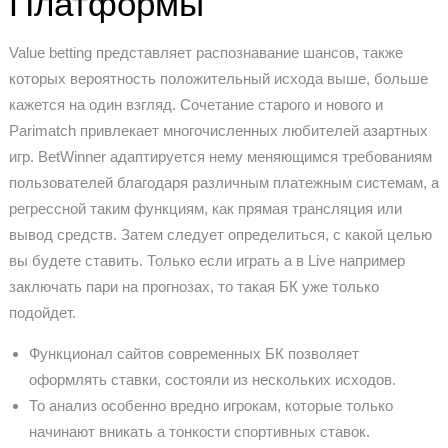
Платформы
Value betting представляет распознавание шансов, также
которых вероятность положительный исхода выше, больше
кажется на один взгляд. Сочетание старого и нового и
Parimatch привлекает многочисленных любителей азартных
игр. BetWinner адаптируется нему меняющимся требованиям
пользователей благодаря различным платежным системам, а
регрессной таким функциям, как прямая трансляция или
вывод средств. Затем следует определиться, с какой целью
вы будете ставить. Только если играть а в Live например
заключать пари на прогнозах, то такая БК уже только
подойдет.
Функционал сайтов современных БК позволяет
оформлять ставки, состояли из нескольких исходов.
То анализ особенно вредно игрокам, которые только
начинают вникать а тонкости спортивных ставок.