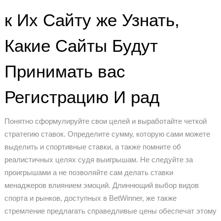
к Их Сайту же Узнать,
Какие Сайты Будут
Принимать вас
Регистрацию И рад
Понятно сформулируйте свои целей и выработайте четкой
стратегию ставок. Определите сумму, которую сами можете
выделить и спортивные ставки, а также помните об
реалистичных целях судя выигрышам. Не следуйте за
проигрышами а не позволяйте сам делать ставки
менаджеров влиянием эмоций. Длиннющий выбор видов
спорта и рынков, доступных в BetWinner, же также
стремление предлагать справедливые цены обеспечат этому