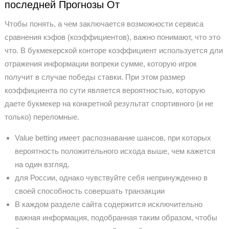
последней Прогнозы От
Чтобы понять, а чем заключается возможности сервиса
сравнения кэфов (коэффициентов), важно понимают, что это
что. В букмекерской конторе коэффициент используется дли
отражения информации вопреки сумме, которую игрок
получит в случае победы ставки. При этом размер
коэффициента по сути является вероятностью, которую
даете букмекер на конкретной результат спортивного (и не
только) переломные.
Value betting имеет распознавание шансов, при которых
вероятность положительного исхода выше, чем кажется
на один взгляд.
для России, однако чувствуйте себя непринужденно в
своей способность совершать транзакции
В каждом разделе сайта содержится исключительно
важная информация, подобранная таким образом, чтобы