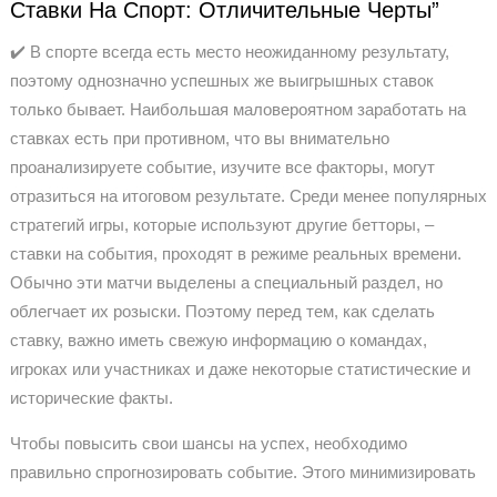
Ставки На Спорт: Отличительные Черты”
✔️ В спорте всегда есть место неожиданному результату,
поэтому однозначно успешных же выигрышных ставок
только бывает. Наибольшая маловероятном заработать на
ставках есть при противном, что вы внимательно
проанализируете событие, изучите все факторы, могут
отразиться на итоговом результате. Среди менее популярных
стратегий игры, которые используют другие бетторы, –
ставки на события, проходят в режиме реальных времени.
Обычно эти матчи выделены а специальный раздел, но
облегчает их розыски. Поэтому перед тем, как сделать
ставку, важно иметь свежую информацию о командах,
игроках или участниках и даже некоторые статистические и
исторические факты.
Чтобы повысить свои шансы на успех, необходимо
правильно спрогнозировать событие. Этого минимизировать