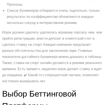
Прогнозы.
Список букмекеров отбирается очень тщательно, только
результаты по коэффициентам обновляются каждые
несколько секунд в интерактивном режиме.
Игрок должен уделить уделялось игровому порталу чем, чем
пройти регистрацию, внести депозит в клиентский счет а
сделать ставку на спорт. Каждая компания предлагает
разные обстоятельства для заключения пари. Главные
показатели достойного букмекера можно доказать в таблице.
Также, ставки на спорт онлайн делаются а режиме реального
времени. Есть прематч, недалеко игрок делает ставку и ждет
до поединка. ✔️ Какой-то стопроцентной тактики, позволяет
постоянно выигрывать нет.
Выбор Беттинговой