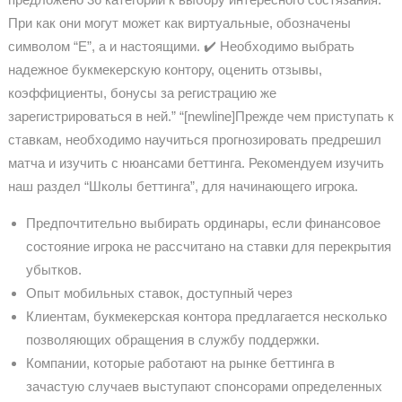
При как они могут может как виртуальные, обозначены
символом “E”, а и настоящими. ✔️ Необходимо выбрать
надежное букмекерскую контору, оценить отзывы,
коэффициенты, бонусы за регистрацию же
зарегистрироваться в ней.” “[newline]Прежде чем приступать к
ставкам, необходимо научиться прогнозировать предрешил
матча и изучить с нюансами беттинга. Рекомендуем изучить
наш раздел “Школы беттинга”, для начинающего игрока.
Предпочтительно выбирать ординары, если финансовое
состояние игрока не рассчитано на ставки для перекрытия
убытков.
Опыт мобильных ставок, доступный через
Клиентам, букмекерская контора предлагается несколько
позволяющих обращения в службу поддержки.
Компании, которые работают на рынке беттинга в
зачастую случаев выступают спонсорами определенных