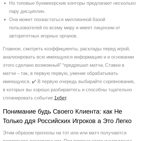
Но топовые букмекерские конторы предлагают несколько
пару дисциплин.
Она может похвастаться миллионной базой
пользователей по всему миру и имеет лицензии от
авторитетных игорных органов.
Главное, смотреть коэффициенты, расклады перед игрой,
анализировать всю имеющуюся информацию и и основании
этого сделано возможный” “предрешил матча. Ставки в
матчи – так, в первую первую, умение обрабатывать
имеющуюся. ✔️ В первую очередь выбирайте соревнования,
в которых вы хорошо разбираетесь и способны тщательно
спланировать событие
1хбет
.
Понимание будь Своего Клиента: как Не
Только ддя Российских Игроков а Это Легко
Этим образом прогнозы на тот или или матч получаются
возможного достоверными. При помощи этого инструмента