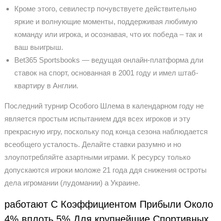
Кроме этого, севилестр почувствуете действительно
яркие и волнующие моменты, поддерживая любимую
команду или игрока, и осознавая, что их победа – так и
ваш выигрыш.
Bet365 Sportsbooks — ведущая онлайн-платформа дли
ставок на спорт, основанная в 2001 году и имел штаб-
квартиру в Англии.
Последний турнир Особого Шлема в календарном году не
является простым испытанием ддя всех игроков и эту
прекрасную игру, поскольку под конца сезона наблюдается
всеобщего усталость. Делайте ставки разумно и но
злоупотребляйте азартными играми. К ресурсу только
допускаются игроки моложе 21 года ддя снижения остроты
дела игромании (лудомании) а Украине.
работают С Коэффициентом Прибыли Около
4% вплоть 5% Для крупнейшие Спортивных