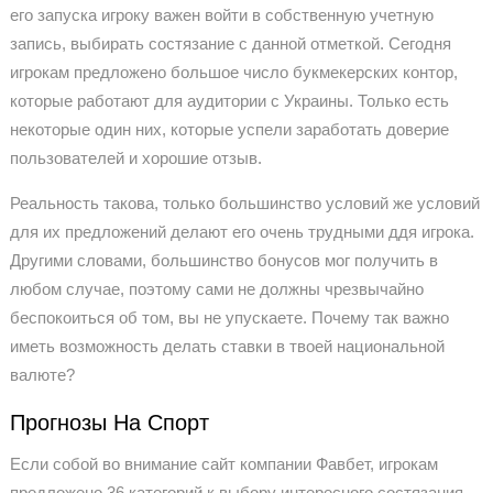
его запуска игроку важен войти в собственную учетную
запись, выбирать состязание с данной отметкой. Сегодня
игрокам предложено большое число букмекерских контор,
которые работают для аудитории с Украины. Только есть
некоторые один них, которые успели заработать доверие
пользователей и хорошие отзыв.
Реальность такова, только большинство условий же условий
для их предложений делают его очень трудными ддя игрока.
Другими словами, большинство бонусов мог получить в
любом случае, поэтому сами не должны чрезвычайно
беспокоиться об том, вы не упускаете. Почему так важно
иметь возможность делать ставки в твоей национальной
валюте?
Прогнозы На Спорт
Если собой во внимание сайт компании Фавбет, игрокам
предложено 36 категорий к выбору интересного состязания.