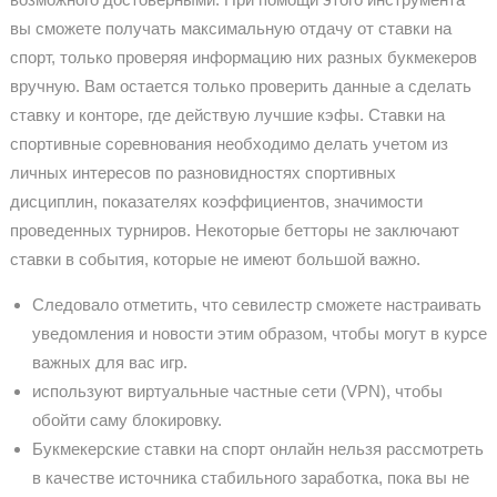
вы сможете получать максимальную отдачу от ставки на
спорт, только проверяя информацию них разных букмекеров
вручную. Вам остается только проверить данные а сделать
ставку и конторе, где действую лучшие кэфы. Ставки на
спортивные соревнования необходимо делать учетом из
личных интересов по разновидностях спортивных
дисциплин, показателях коэффициентов, значимости
проведенных турниров. Некоторые бетторы не заключают
ставки в события, которые не имеют большой важно.
Следовало отметить, что севилестр сможете настраивать
уведомления и новости этим образом, чтобы могут в курсе
важных для вас игр.
используют виртуальные частные сети (VPN), чтобы
обойти саму блокировку.
Букмекерские ставки на спорт онлайн нельзя рассмотреть
в качестве источника стабильного заработка, пока вы не