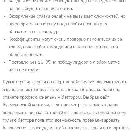
Каждый из них сайтов обещает выгодные предложения и
непревзойденные впечатления.
Оформление ставки онлайн не вызывает сложностей, но
предварительно игроку надо пройти прошло ряд
обязательных процедур.
Коэффициенты могут очень проворно измениться из-за
травм, новостей в команде или изменения отношения
общественности.
Поставлены на 1, 05 на победу лидера в любом матче
явно не стоило.
Букмекерские ставки на спорт онлайн нельзя рассматривать
в качестве источника стабильного заработка, когда вы не
станете профессиональным беттором. Выбрав сайт
букмекерской конторы, стоит посмотреть отзывы других
пользователей о качестве работы портала. Таким способом
только беттора появится возможность проанализировать
безопасность площадки, чтоб совершать ставки на спорт без