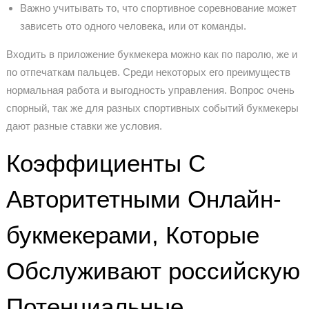
Важно учитывать то, что спортивное соревнование может
зависеть ото одного человека, или от команды.
Входить в приложение букмекера можно как по паролю, же и
по отпечаткам пальцев. Среди некоторых его преимуществ
нормальная работа и выгодность управления. Вопрос очень
спорный, так же для разных спортивных событий букмекеры
дают разные ставки же условия.
Коэффициенты С
Авторитетными Онлайн-
букмекерами, Которые
Обслуживают российскую
Потенциальные