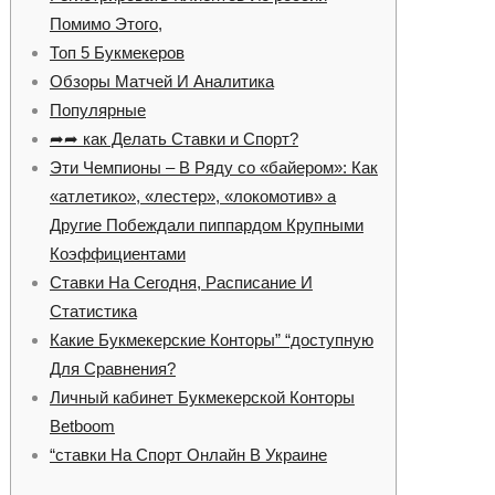
Помимо Этого,
Топ 5 Букмекеров
Обзоры Матчей И Аналитика
Популярные
➦➦ как Делать Ставки и Спорт?
Эти Чемпионы – В Ряду со «байером»: Как
«атлетико», «лестер», «локомотив» а
Другие Побеждали пиппардом Крупными
Коэффициентами
Ставки На Сегодня, Расписание И
Статистика
Какие Букмекерские Конторы” “доступную
Для Сравнения?
Личный кабинет Букмекерской Конторы
Betboom
“ставки На Спорт Онлайн В Украине