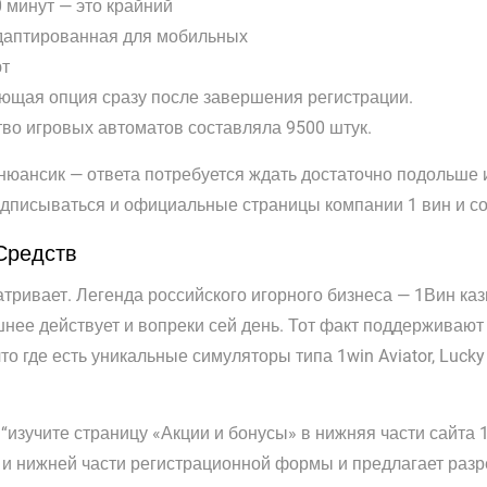
 минут — это крайний
 адаптированная для мобильных
ют
ующая опция сразу после завершения регистрации.
тво игровых автоматов составляла 9500 штук.
нюансик — ответа потребуется ждать достаточно подольше 
дписываться и официальные страницы компании 1 вин и со
Средств
тривает. Легенда российского игорного бизнеса — 1Вин ка
нее действует и вопреки сей день. Тот факт поддерживают
 где есть уникальные симуляторы типа 1win Aviator, Lucky 
 “изучите страницу «Акции и бонусы» в нижняя части сайта 
а и нижней части регистрационной формы и предлагает раз