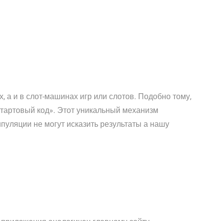
 а и в слот-машинах игр или слотов. Подобно тому,
стартовый код». Этот уникальный механизм
пуляции не могут исказить результаты а нашу