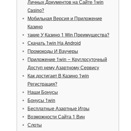
Личных Документов на Сайте 1win
Casino?
Мобильная Версия и Приложение
Казино
такие У Казино 1 Win Преимущества?
Скачать 1win На Android
Промокоды И Ваучеры
Приложение 1win – Круглосуточный
Доступ нему Азартному Сервису
Как достигает В Казино 1win
Регистрация?
Наши Бонусы
Бонусы 1win
Бесплатные Азартные Игры
Возможности Сайта 1 Вин
Слоты