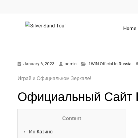
Skip to content
Home
January 6, 2023
admin
1WIN Official In Russia
Играй и Официальном Зеркале!
Официальный Сайт Б
Content
Ин Казино