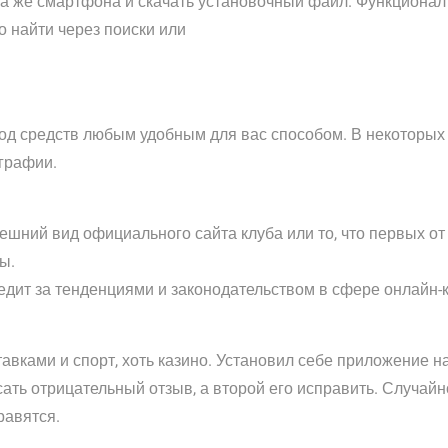
ера же смартфона и скачать установочный файл. Функциона
 найти через поиски или
вод средств любым удобным для вас способом. В некоторых
графии.
внешний вид официального сайта клуба или то, что первых 
ы.
едит за тенденциями и законодательством в сфере онлайн-к
тавками и спорт, хоть казино. Установил себе приложение на
ать отрицательный отзыв, а второй его исправить. Случайн
равятся.