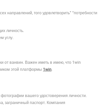
ех направлений, того удовлетворить” “потребности
их личность.
м углу.
и от ванвин. Важен иметь в имею, что 1win
стником этой платформы
1win
.
ь фотографии вашего удостоверения личности.
ва, заграничный паспорт. Компания