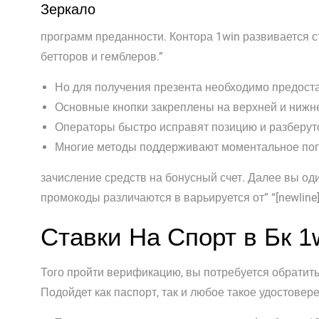
Зеркало
программ преданности. Контора 1win развивается с
бетторов и гемблеров.”
Но для получения презента необходимо предоста
Основные кнопки закреплены на верхней и нижне
Операторы быстро исправят позицию и разберутс
Многие методы поддерживают моментальное попо
зачисление средств на бонусный счет. Далее вы оди
промокоды различаются в варьируется от” “[newlin
Ставки На Спорт в Бк 1
Того пройти верификацию, вы потребуется обратить
Подойдет как паспорт, так и любое такое удостовер