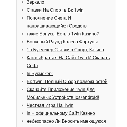
Зеркало
Ставки На Спорт в Бк 1win
Пополнение Счета И
напрашивающийся Средств
такие Бонусы Есть в 1win Казино?
Бонусный Раунд Колесо Фортуны
“in Букмекер Ставки в Спорт, Казино
Как выбраться На Сайт 1win И Скачать
Софт
In Букмекер:
Бк 1win: Полный Обзор возможностей
Скачайте Приложение 1win Для
Мобильных Устройств Ios/android!
Честная Игра На 1win
In – официальному Сайт Казино
небезопасно Ли Вносить имеющуюся