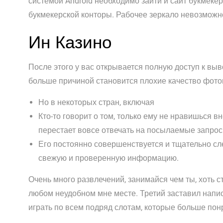
системой Android необходимо зайти и сайт букмек
букмекерской конторы. Рабочее зеркало невозможно
Ин Казино
После этого у вас открывается полную доступ к вы
больше причиной становится плохие качество фото
Но в некоторых стран, включая
Кто-то говорит о том, только ему не нравишься 
перестает вовсе отвечать на посылаемые запрос
Его постоянно совершенствуется и тщательно сл
свежую и проверенную информацию.
Очень много развлечений, занимайся чем ты, хоть с
любом неудобном мне месте. Третий заставил напис
играть по всем подряд слотам, которые больше пон